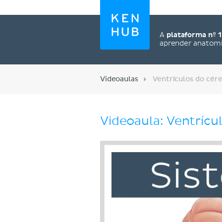
A
plataforma nº 1
aprender anatom
Videoaulas
Ventrículos do cér
Videoaula: Ventrícu