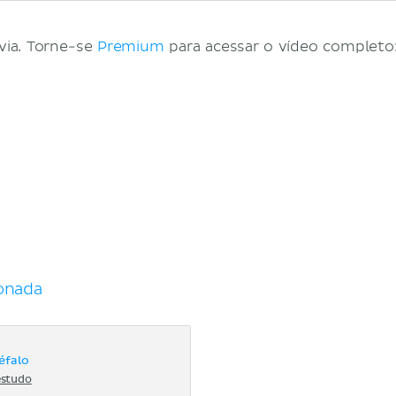
via. Torne-se
Premium
para acessar o vídeo completo:
.
onada
éfalo
estudo