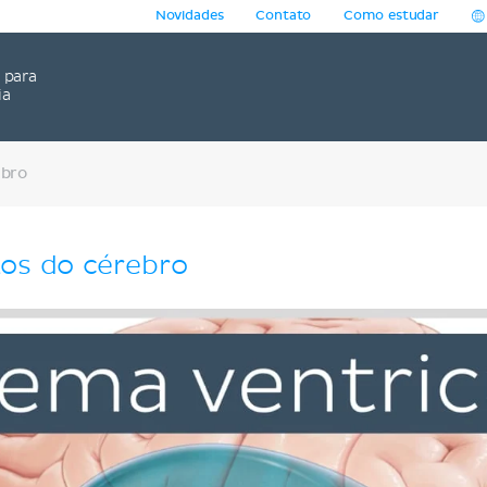
Novidades
Contato
Como estudar
para
ia
ebro
los do cérebro