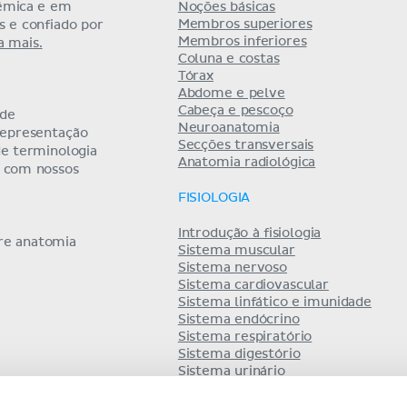
êmica e em
Noções básicas
Membros superiores
as e confiado por
Membros inferiores
a mais.
Coluna e costas
Tórax
Abdome e pelve
Cabeça e pescoço
 de
Neuroanatomia
representação
Secções transversais
de terminologia
Anatomia radiológica
a com nossos
FISIOLOGIA
Introdução à fisiologia
bre anatomia
Sistema muscular
Sistema nervoso
Sistema cardiovascular
Sistema linfático e imunidade
Sistema endócrino
Sistema respiratório
Sistema digestório
Sistema urinário
Equilíbrio hidro-eletrolítico
Sistema reprodutor