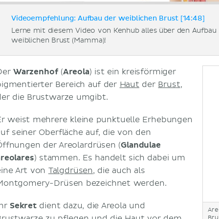
Videoempfehlung: Aufbau der weiblichen Brust [14:48]
Lerne mit diesem Video von Kenhub alles über den Aufbau 
weiblichen Brust (Mamma)!
Der
Warzenhof
(
Areola
) ist ein kreisförmiger
pigmentierter Bereich auf der
Haut
der
Brust
,
der die Brustwarze umgibt.
Er weist mehrere kleine punktuelle Erhebungen
auf seiner Oberfläche auf, die von den
Öffnungen der Areolardrüsen (
Glandulae
areolares
) stammen. Es handelt sich dabei um
eine Art von
Talgdrüsen
, die auch als
Montgomery-Drüsen bezeichnet werden.
Ihr
Sekret
dient dazu, die Areola und
Are
Brustwarze zu pflegen und die Haut vor dem
Bru