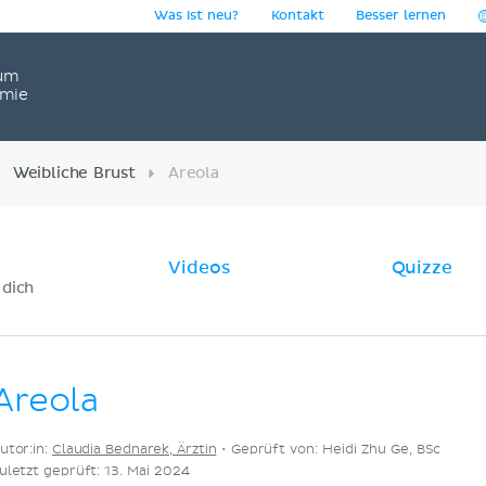
Was ist neu?
Kontakt
Besser lernen
um
omie
Weibliche Brust
Areola
Videos
Quizze
 dich
Areola
utor:in:
Claudia Bednarek, Ärztin
•
Geprüft von: Heidi Zhu Ge, BSc
uletzt geprüft: 13. Mai 2024