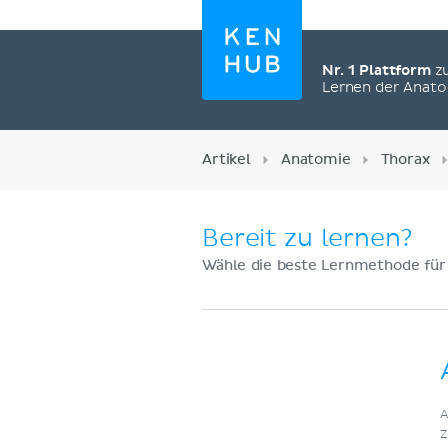
Nr. 1 Plattform
z
Lernen der Anat
Artikel
Anatomie
Thorax
Bereit zu lernen?
Wähle die beste Lernmethode für
Jetzt registrieren
A
Z