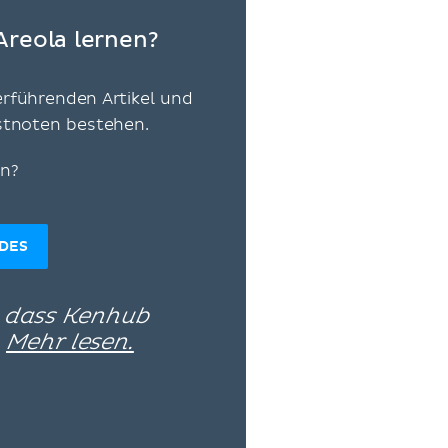
Areola lernen?
erführenden Artikel und
estnoten bestehen.
en?
IDES
, dass Kenhub
–
Mehr lesen.