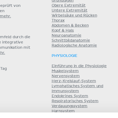
Grundlagen
Obere Extremität
eprüft von
Untere Extremität
nen
Wirbelsäule und Rücken
 mehr.
Thorax
Abdomen & Becken
Kopf & Hals
Neuroanatomie
umfeld durch die
Schnittbildanatomie
e integrative
Radiologische Anatomie
mmunikation mit
hr.
PHYSIOLOGIE
Einführung in die Physiologie
 Tag
Muskelsystem
Nervensystem
Herz-Kreislauf-System
Lymphatisches System und
Immunsystem
Endokrines System
Respiratorisches System
Verdauungssystem
Harnsystem
Säure-Basen-Haushalt