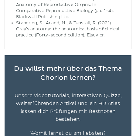
Anatomy of Reproductive Organs. In
Comparative Reproductive Biology (pp. 1–4).
Blackwell Publishing Ltd.
Standring, S., Anand, N., & Tunstall, R. (2021).
Gray's anatomy: the anatomical basis of clinical
practice (Forty-second edition). Elsevier.
Du willst mehr über das Thema
Chorion lernen?
Unsere Videotutorials, interaktiven Quizze,
weiterführenden Artikel und ein HD Atlas
lassen dich Prüfungen mit Bestnoten
bestehen.
Womit lernst du am liebsten?