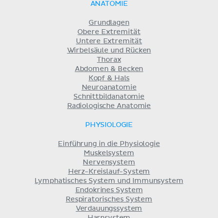
ANATOMIE
Grundlagen
Obere Extremität
Untere Extremität
Wirbelsäule und Rücken
Thorax
Abdomen & Becken
Kopf & Hals
Neuroanatomie
Schnittbildanatomie
Radiologische Anatomie
PHYSIOLOGIE
Einführung in die Physiologie
Muskelsystem
Nervensystem
Herz-Kreislauf-System
Lymphatisches System und Immunsystem
Endokrines System
Respiratorisches System
Verdauungssystem