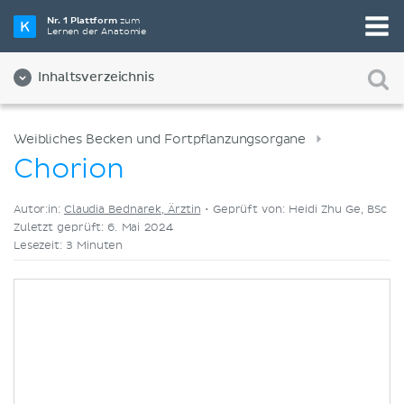
Wähle die beste Lernmethode für dich
Nr. 1 Plattform
zum
Lernen der Anatomie
Videos
Quizze
Beides
Inhaltsverzeichnis
Weibliches Becken und Fortpflanzungsorgane
Chorion
Autor:in:
Claudia Bednarek, Ärztin
•
Geprüft von: Heidi Zhu Ge, BSc
Zuletzt geprüft: 6. Mai 2024
Lesezeit: 3 Minuten