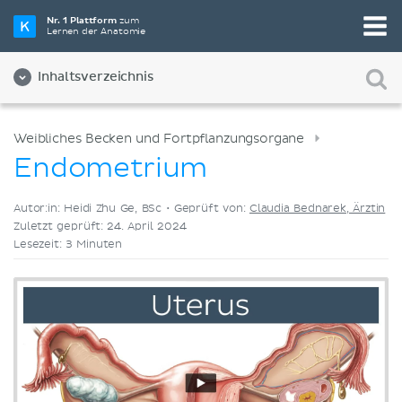
Wähle die beste Lernmethode für dich
Nr. 1 Plattform
zum
Lernen der Anatomie
Videos
Quizze
Beides
Inhaltsverzeichnis
Weibliches Becken und Fortpflanzungsorgane
Endometrium
Autor:in: Heidi Zhu Ge, BSc •
Geprüft von:
Claudia Bednarek, Ärztin
Zuletzt geprüft: 24. April 2024
Lesezeit: 3 Minuten