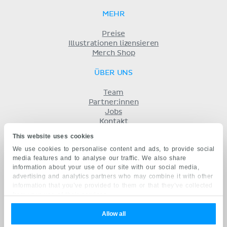
MEHR
Preise
Illustrationen lizensieren
Merch Shop
ÜBER UNS
Team
Partner:innen
Jobs
Kontakt
Impressum
This website uses cookies
Geschäftsbedingungen
We use cookies to personalise content and ads, to provide social
Datenschutz
media features and to analyse our traffic. We also share
KENHUB AUF...
information about your use of our site with our social media,
advertising and analytics partners who may combine it with other
English
information that you’ve provided to them or that they’ve collected
Español
from your use of their services.
Português
Français
Allow all
русский