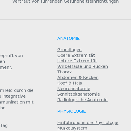
Vertraut von führenden Gesundheitseinrichtungen
ANATOMIE
Grundlagen
Obere Extremität
eprüft von
Untere Extremität
nen
Wirbelsäule und Rücken
 mehr.
Thorax
Abdomen & Becken
Kopf & Hals
Neuroanatomie
umfeld durch die
Schnittbildanatomie
e integrative
Radiologische Anatomie
mmunikation mit
hr.
PHYSIOLOGIE
Einführung in die Physiologie
 Tag
Muskelsystem