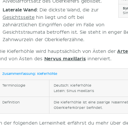
Alveolarfortsatz des Oberkiefers gebildet.
Sy
Laterale Wand
: Die dickste Wand, die zur
Si
Gesichtsseite
hin liegt und oft bei
zahnärztlichen Eingriffen oder im Falle von
Gesichtstraumata betroffen ist. Sie steht in enger 
Zahnwurzeln der Oberkieferzähne.
Die Kieferhöhle wird hauptsächlich von Ästen der
Arte
und von Ästen des
Nervus maxillaris
innerviert.
Zusammenfassung: Kieferhöhle
Terminologie
Deutsch: Kieferhöhle
Latein: Sinus maxillaris
Definition
Die Kieferhöhle ist eine paarige Nasenne
Oberkieferkörper befindet.
In der folgenden Lerneinheit erfährst du mehr über d