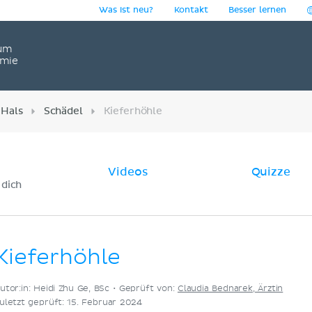
Was ist neu?
Kontakt
Besser lernen
um
omie
 Hals
Schädel
Kieferhöhle
Videos
Quizze
 dich
Kieferhöhle
utor:in: Heidi Zhu Ge, BSc •
Geprüft von:
Claudia Bednarek, Ärztin
uletzt geprüft: 15. Februar 2024