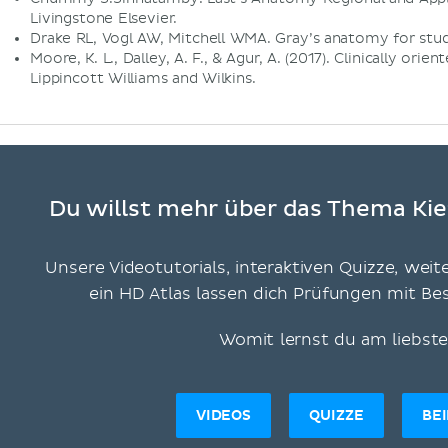
Livingstone Elsevier.
Drake RL, Vogl AW, Mitchell WMA. Gray’s anatomy for stud
Moore, K. L., Dalley, A. F., & Agur, A. (2017). Clinically orie
Lippincott Williams and Wilkins.
Du willst mehr über das Thema Kie
Unsere Videotutorials, interaktiven Quizze, weit
ein HD Atlas lassen dich Prüfungen mit B
Womit lernst du am liebst
VIDEOS
QUIZZE
BE