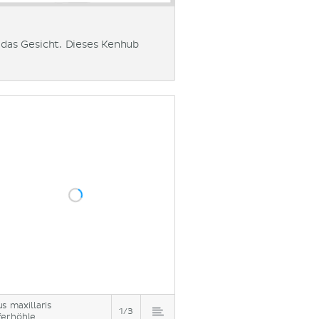
das Gesicht. Dieses Kenhub
us maxillaris
1/3
ferhöhle