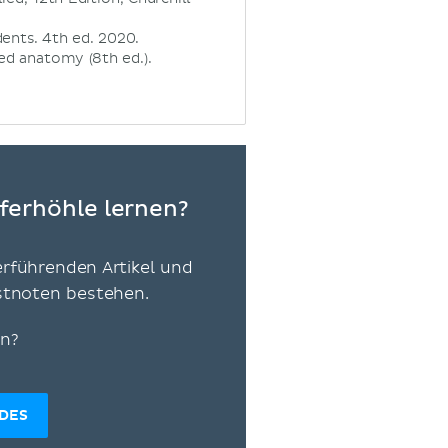
ents. 4th ed. 2020.
nted anatomy (8th ed.).
ferhöhle lernen?
erführenden Artikel und
estnoten bestehen.
en?
IDES