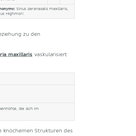
nonyme:
Sinus paranasalis maxillaris,
nus Highmori
Beziehung zu den
ria maxillaris
vaskularisiert
benhöhle, die sich im
ie knöchernen Strukturen des