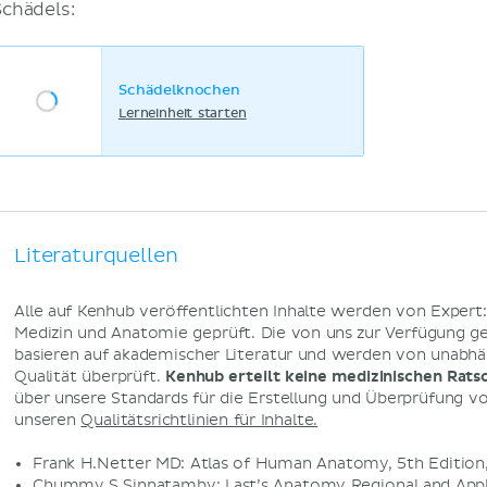
Schädels:
Schädelknochen
Lerneinheit starten
Literaturquellen
Alle auf Kenhub veröffentlichten Inhalte werden von Expert
Medizin und Anatomie geprüft. Die von uns zur Verfügung g
basieren auf akademischer Literatur und werden von unabhä
Qualität überprüft.
Kenhub erteilt keine medizinischen Rats
über unsere Standards für die Erstellung und Überprüfung von
unseren
Qualitätsrichtlinien für Inhalte.
Frank H.Netter MD: Atlas of Human Anatomy, 5th Edition,
Chummy S.Sinnatamby: Last’s Anatomy Regional and Applie