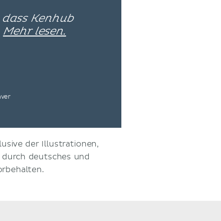
, dass Kenhub
–
Mehr lesen.
nver
usive der Illustrationen,
d durch deutsches und
orbehalten.