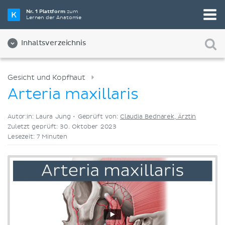
Wähle die beste Lernmethode für dich
Nr. 1 Plattform
zum
Lernen der Anatomie
Videos
Quizze
Beides
Inhaltsverzeichnis
Gesicht und Kopfhaut
Arteria maxillaris
Autor:in: Laura Jung •
Geprüft von:
Claudia Bednarek, Ärztin
Zuletzt geprüft: 30. Oktober 2023
Lesezeit: 7 Minuten