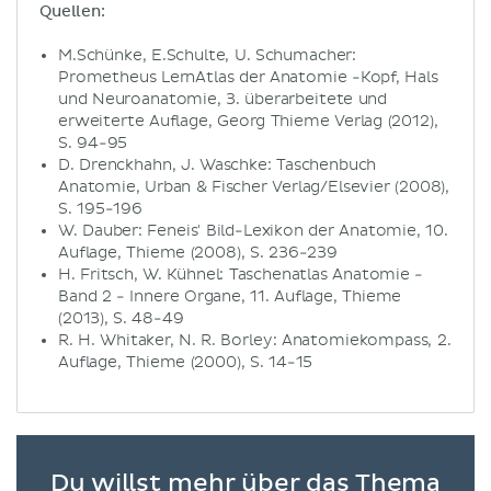
Quellen:
M.Schünke, E.Schulte, U. Schumacher:
Prometheus LernAtlas der Anatomie -Kopf, Hals
und Neuroanatomie, 3. überarbeitete und
erweiterte Auflage, Georg Thieme Verlag (2012),
S. 94-95
D. Drenckhahn, J. Waschke: Taschenbuch
Anatomie, Urban & Fischer Verlag/Elsevier (2008),
S. 195-196
W. Dauber: Feneis' Bild-Lexikon der Anatomie, 10.
Auflage, Thieme (2008), S. 236-239
H. Fritsch, W. Kühnel: Taschenatlas Anatomie -
Band 2 - Innere Organe, 11. Auflage, Thieme
(2013), S. 48-49
R. H. Whitaker, N. R. Borley: Anatomiekompass, 2.
Auflage, Thieme (2000), S. 14-15
Du willst mehr über das Thema