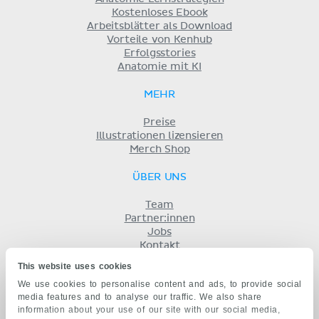
Kostenloses Ebook
Arbeitsblätter als Download
Vorteile von Kenhub
Erfolgsstories
Anatomie mit KI
MEHR
Preise
Illustrationen lizensieren
Merch Shop
ÜBER UNS
Team
Partner:innen
Jobs
Kontakt
Impressum
This website uses cookies
Geschäftsbedingungen
We use cookies to personalise content and ads, to provide social
Datenschutz
media features and to analyse our traffic. We also share
KENHUB AUF...
information about your use of our site with our social media,