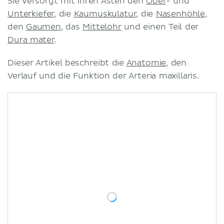
Sie versorgt mit ihren Ästen den
Ober
- und
Unterkiefer
, die
Kaumuskulatur
, die
Nasenhöhle
,
den
Gaumen
, das
Mittelohr
und einen Teil der
Dura mater
.
Dieser Artikel beschreibt die
Anatomie
, den
Verlauf und die Funktion der Arteria maxillaris.