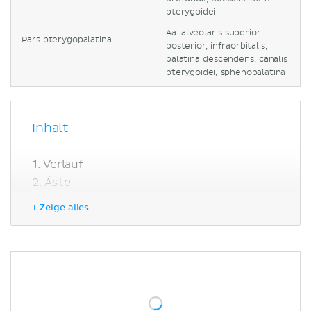
pterygoidei
Aa. alveolaris superior
Pars pterygopalatina
posterior, infraorbitalis,
palatina descendens, canalis
pterygoidei, sphenopalatina
Inhalt
Verlauf
Äste
Pars mandibularis
+ Zeige alles
Pars pterygoidea
Pars pterygopalatina
Literaturquellen