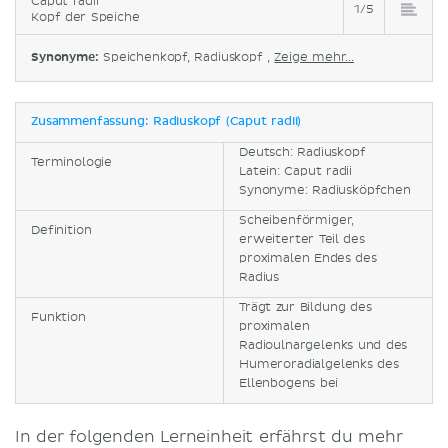
Caput radii
1/5
Kopf der Speiche
Synonyme:
Speichenkopf, Radiuskopf ,
Zeige mehr...
Zusammenfassung: Radiuskopf (Caput radii)
Deutsch: Radiuskopf
Terminologie
Latein: Caput radii
Synonyme: Radiusköpfchen
Scheibenförmiger,
Definition
erweiterter Teil des
proximalen Endes des
Radius
Trägt zur Bildung des
Funktion
proximalen
Radioulnargelenks und des
Humeroradialgelenks des
Ellenbogens bei
In der folgenden Lerneinheit erfährst du mehr