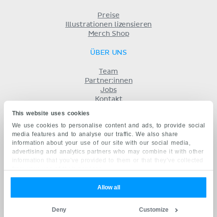
Preise
Illustrationen lizensieren
Merch Shop
ÜBER UNS
Team
Partner:innen
Jobs
Kontakt
Impressum
This website uses cookies
Geschäftsbedingungen
We use cookies to personalise content and ads, to provide social
Datenschutz
media features and to analyse our traffic. We also share
KENHUB AUF...
information about your use of our site with our social media,
advertising and analytics partners who may combine it with other
English
information that you’ve provided to them or that they’ve collected
Español
from your use of their services.
Português
Français
Allow all
русский
中文
Deny
Customize