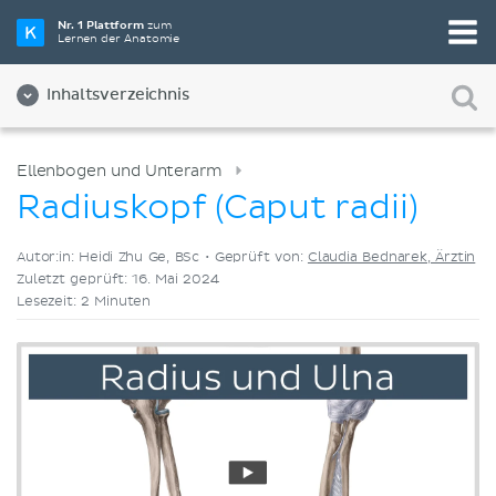
Wähle die beste Lernmethode für dich
Nr. 1 Plattform
zum
Lernen der Anatomie
Videos
Quizze
Beides
Inhaltsverzeichnis
Ellenbogen und Unterarm
Radiuskopf (Caput radii)
Autor:in: Heidi Zhu Ge, BSc •
Geprüft von:
Claudia Bednarek, Ärztin
Zuletzt geprüft: 16. Mai 2024
Lesezeit: 2 Minuten