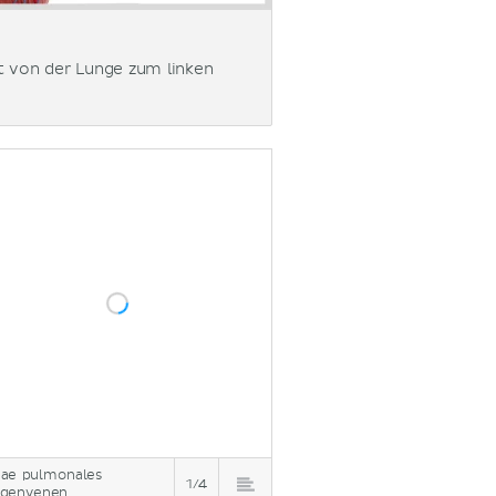
t von der Lunge zum linken
ae pulmonales
1/4
genvenen