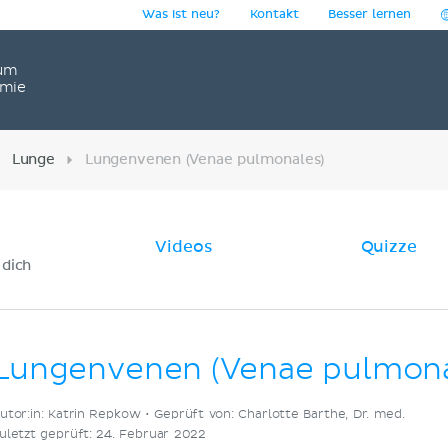
Was ist neu?
Kontakt
Besser lernen
um
omie
Lunge
Lungenvenen (Venae pulmonales)
Videos
Quizze
 dich
Lungenvenen (Venae pulmona
utor:in: Katrin Repkow •
Geprüft von: Charlotte Barthe, Dr. med.
uletzt geprüft: 24. Februar 2022