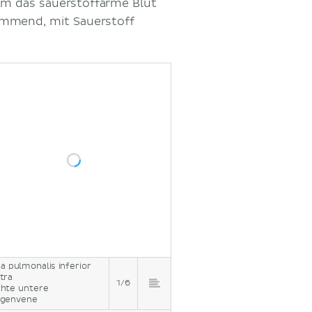
dem das sauerstoffarme Blut
ommend, mit Sauerstoff
a pulmonalis inferior
tra
1/6
hte untere
genvene