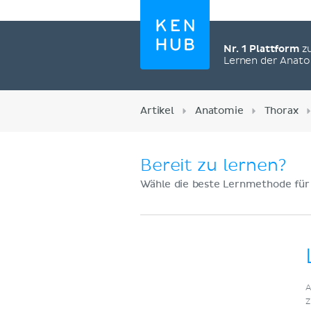
Nr. 1 Plattform
z
Lernen der Anat
Artikel
Anatomie
Thorax
Bereit zu lernen?
Wähle die beste Lernmethode für
Jetzt registrieren
A
Z