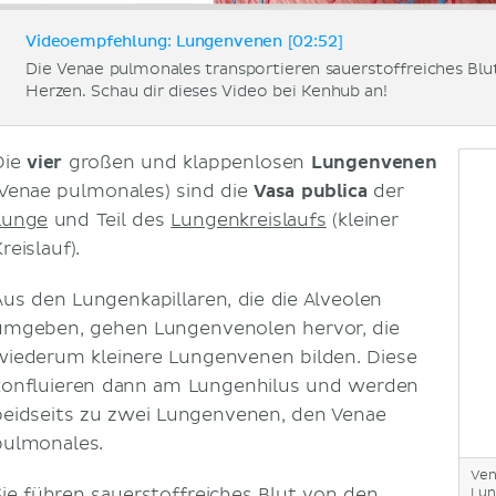
Videoempfehlung: Lungenvenen [02:52]
Die Venae pulmonales transportieren sauerstoffreiches Blu
Herzen. Schau dir dieses Video bei Kenhub an!
Die
vier
großen und klappenlosen
Lungenvenen
(Venae pulmonales) sind die
Vasa publica
der
Lunge
und Teil des
Lungenkreislaufs
(kleiner
reislauf).
Aus den Lungenkapillaren, die die Alveolen
umgeben, gehen Lungenvenolen hervor, die
wiederum kleinere Lungenvenen bilden. Diese
konfluieren dann am Lungenhilus und werden
beidseits zu zwei Lungenvenen, den Venae
pulmonales.
Ven
Sie führen sauerstoffreiches
Blut
von den
Lun