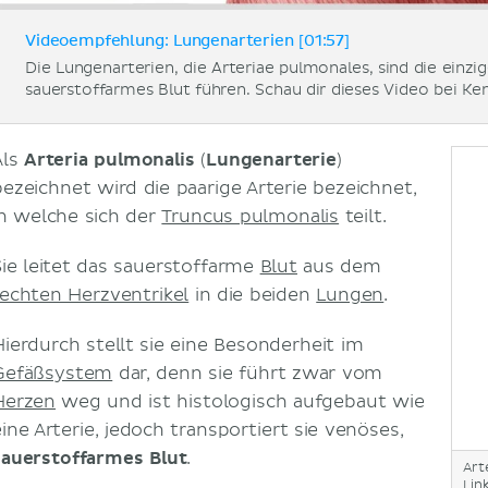
Videoempfehlung: Lungenarterien [01:57]
Die Lungenarterien, die Arteriae pulmonales, sind die einzig
sauerstoffarmes Blut führen. Schau dir dieses Video bei Ke
Als
Arteria pulmonalis
(
Lungenarterie
)
bezeichnet wird die paarige Arterie bezeichnet,
in welche sich der
Truncus pulmonalis
teilt.
Sie leitet das sauerstoffarme
Blut
aus dem
rechten Herzventrikel
in die beiden
Lungen
.
Hierdurch stellt sie eine Besonderheit im
Gefäßsystem
dar, denn sie führt zwar vom
Herzen
weg und ist histologisch aufgebaut wie
eine Arterie, jedoch transportiert sie venöses,
sauerstoffarmes Blut
.
Art
Lin