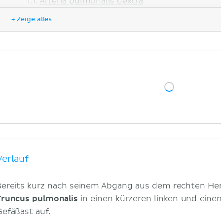
Arteria pulmonalis dextra
Arteria pulmonalis sinistra
+ Zeige alles
Äste
Arteriae lobares superiores
Arteria lobaris media
Arteriae lobares inferiores
Funktion
Klinik
Literaturquellen
Verlauf
Bereits kurz nach seinem Abgang aus dem rechten Herzv
Truncus pulmonalis
in einen kürzeren linken und eine
Gefäßast auf.