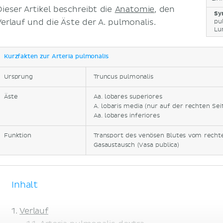
Dieser Artikel beschreibt die
Anatomie
, den
Sy
Verlauf und die Äste der A. pulmonalis.
pu
Lu
Kurzfakten zur Arteria pulmonalis
Ursprung
Truncus pulmonalis
Äste
Aa. lobares superiores
A. lobaris media (nur auf der rechten Se
Aa. lobares inferiores
Funktion
Transport des venösen Blutes vom rech
Gasaustausch (Vasa publica)
Inhalt
Verlauf