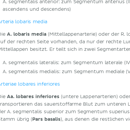
A. segmentalis anterior: zum Segmentum anterius (III
ascendens und descendens)
Arteria lobaris media
Die
A. lobaris media
(Mittellappenarterie) oder der R. lo
auf der rechten Seite vorhanden, da nur der rechte Lu
Mittellappen besitzt. Er teilt sich in zwei Segmentarter
A. segmentalis lateralis: zum Segmentum laterale (IV
A. segmentalis medialis: zum Segmentum mediale (V
rteriae lobares inferiores
Die
Aa. lobares inferiores
(untere Lappenarterien) oder 
transportieren das sauerstoffarme Blut zum unteren
der A. segmentalis superior zum Segmentum superius (V
Stamm übrig (
Pars basalis
), aus denen die restlichen 