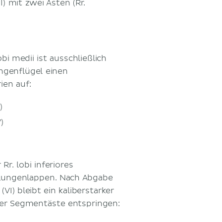
) mit zwei Ästen (Rr.
bi medii ist ausschließlich
ngenflügel einen
ien auf:
)
)
Rr. lobi inferiores
 Lungenlappen. Nach Abgabe
I) bleibt ein kaliberstarker
vier Segmentäste entspringen: