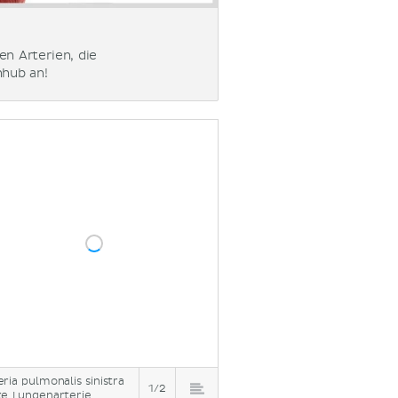
en Arterien, die
nhub an!
eria pulmonalis sinistra
1/2
ke Lungenarterie