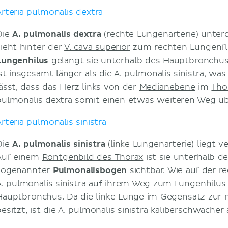
Arteria pulmonalis dextra
Die
A. pulmonalis dextra
(rechte Lungenarterie) unte
zieht hinter der
V. cava superior
zum rechten Lungenfl
Lungenhilus
gelangt sie unterhalb des Hauptbronchus
ist insgesamt länger als die A. pulmonalis sinistra, wa
lässt, dass das Herz links von der
Medianebene
im
Tho
pulmonalis dextra somit einen etwas weiteren Weg ü
Arteria pulmonalis sinistra
Die
A. pulmonalis sinistra
(linke Lungenarterie) liegt v
Auf einem
Röntgenbild des Thorax
ist sie unterhalb d
sogenannter
Pulmonalisbogen
sichtbar. Wie auf der re
A. pulmonalis sinistra auf ihrem Weg zum Lungenhilus 
Hauptbronchus. Da die linke Lunge im Gegensatz zur 
esitzt, ist die A. pulmonalis sinistra kaliberschwächer 