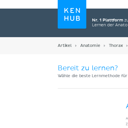
Nr. 1 Plattform
z
Lernen der Anat
Artikel
Anatomie
Thorax
Bereit zu lernen?
Wähle die beste Lernmethode für
Jetzt registrieren
A
Z