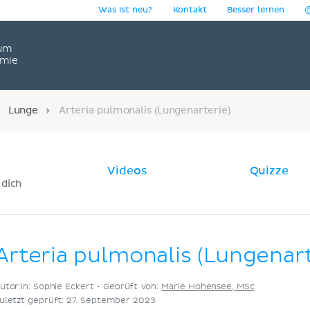
Was ist neu?
Kontakt
Besser lernen
um
omie
Lunge
Arteria pulmonalis (Lungenarterie)
Videos
Quizze
 dich
Arteria pulmonalis (Lungenart
utor:in: Sophie Eckert •
Geprüft von:
Marie Hohensee, MSc
uletzt geprüft: 27. September 2023