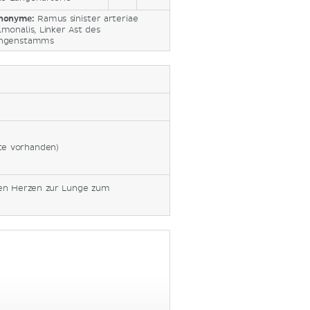
nonyme:
Ramus sinister arteriae
lmonalis, Linker Ast des
ngenstamms
ite vorhanden)
ten Herzen zur Lunge zum