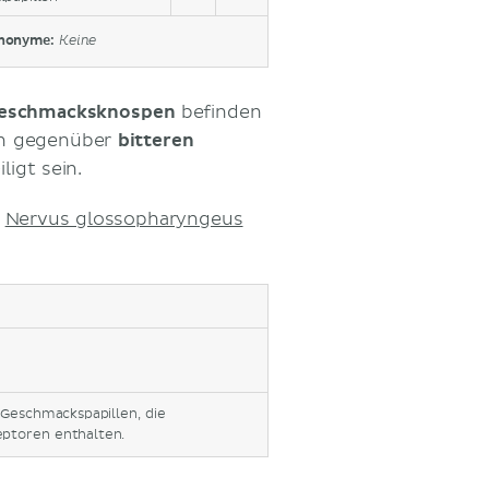
nonyme:
Keine
eschmacksknospen
befinden
ich gegenüber
bitteren
ligt sein.
m
Nervus glossopharyngeus
 Geschmackspapillen, die
ptoren enthalten.