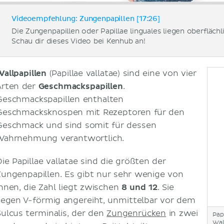
Videoempfehlung: Zungenpapillen [17:26]
Die Zungenpapillen oder Papillae linguales liegen oberflächl
Schau dir dieses Video bei Kenhub an!
Wallpapillen
(Papillae vallatae) sind eine von vier
Arten der
Geschmackspapillen
.
Geschmackspapillen enthalten
Geschmacksknospen mit Rezeptoren für den
Geschmack und sind somit für dessen
Wahrnehmung verantwortlich.
Die Papillae vallatae sind die größten der
Zungenpapillen. Es gibt nur sehr wenige von
ihnen, die Zahl liegt zwischen
8 und 12
. Sie
liegen V-förmig angereiht, unmittelbar vor dem
Sulcus terminalis, der den
Zungenrücken
in zwei
Pap
Wal