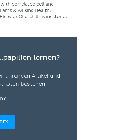
: with correlated cell and
liams & Wilkins Health.
Elsevier Churchill Livingstone.
lpapillen lernen?
erführenden Artikel und
estnoten bestehen.
en?
IDES