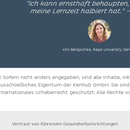
”Ich kann ernsthaft behaupten
meine Lernzeit halbiert hat.” 
Kim Bengochea, Regis University, De
© Sofern nicht anders angegeben, sind alle Inhalte, inkl
ausschließliches Eigentum der Kenhub GmbH. Sie sin
internationales Urheberrecht geschützt. Alle Rechte v
Vertraut von führenden Gesundheitseinrichtungen