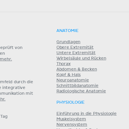
ANATOMIE
Grundlagen
Obere Extremität
eprüft von
Untere Extremität
nen
Wirbelsäule und Rücken
 mehr.
Thorax
Abdomen & Becken
Kopf & Hals
Neuroanatomie
umfeld durch die
Schnittbildanatomie
e integrative
Radiologische Anatomie
mmunikation mit
hr.
PHYSIOLOGIE
Einführung in die Physiologie
 Tag
Muskelsystem
Nervensystem