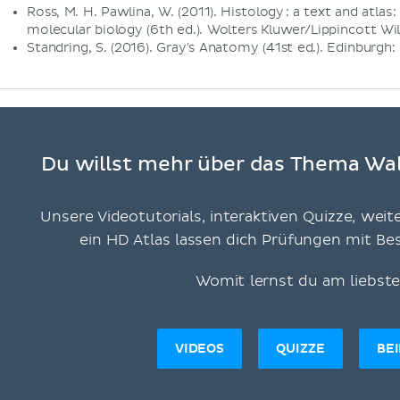
Ross, M. H. Pawlina, W. (2011). Histology : a text and atlas 
molecular biology (6th ed.). Wolters Kluwer/Lippincott Wil
Standring, S. (2016). Gray's Anatomy (41st ed.). Edinburgh: 
Du willst mehr über das Thema Wal
Unsere Videotutorials, interaktiven Quizze, weit
ein HD Atlas lassen dich Prüfungen mit B
Womit lernst du am liebst
VIDEOS
QUIZZE
BE