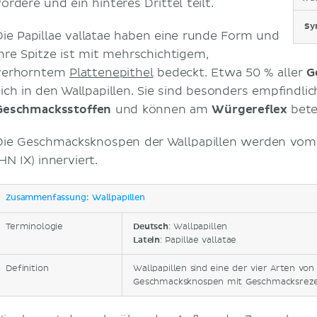
ordere und ein hinteres Drittel teilt.
Sy
Die Papillae vallatae haben eine runde Form und
ihre Spitze ist mit mehrschichtigem,
verhorntem
Plattenepithel
bedeckt. Etwa 50 % aller
G
sich in den Wallpapillen. Sie sind besonders empfindl
Geschmacksstoffen
und können am
Würgereflex
betei
Die Geschmacksknospen der Wallpapillen werden vo
HN IX) innerviert.
Zusammenfassung: Wallpapillen
Terminologie
Deutsch
: Wallpapillen
Latein
: Papillae vallatae
Definition
Wallpapillen sind eine der vier Arten von
Geschmacksknospen mit Geschmacksreze