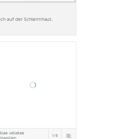
ich auf der Schleimhaut.
illae vallatae
1/5
lpapillen