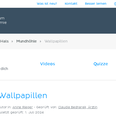
Was ist neu?
Kontakt
Besser lernen
um
omie
 Hals
Mundhöhle
Wallpapillen
Videos
Quizze
 dich
Wallpapillen
utor:in:
Anina Rieger
•
Geprüft von:
Claudia Bednarek, Ärztin
uletzt geprüft: 1. Juli 2024