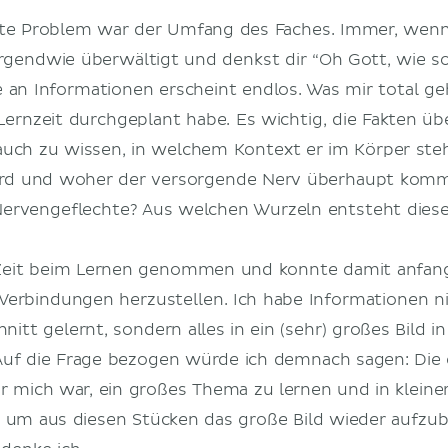
ßte Problem war der Umfang des Faches. Immer, wenn
irgendwie überwältigt und denkst dir “Oh Gott, wie sol
 an Informationen erscheint endlos. Was mir total geh
Lernzeit durchgeplant habe. Es wichtig, die Fakten üb
auch zu wissen, in welchem Kontext er im Körper steh
wird und woher der versorgende Nerv überhaupt kom
ervengeflechte? Aus welchen Wurzeln entsteht dies
 Zeit beim Lernen genommen und konnte damit anfang
Verbindungen herzustellen. Ich habe Informationen n
hnitt gelernt, sondern alles in ein (sehr) großes Bild
f die Frage bezogen würde ich demnach sagen: Die
 mich war, ein großes Thema zu lernen und in kleiner
 um aus diesen Stücken das große Bild wieder aufzub