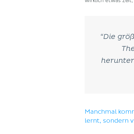
wirklich etwas Zeit,
“Die grö
The
herunter
Manchmal kommt
lernt, sondern 