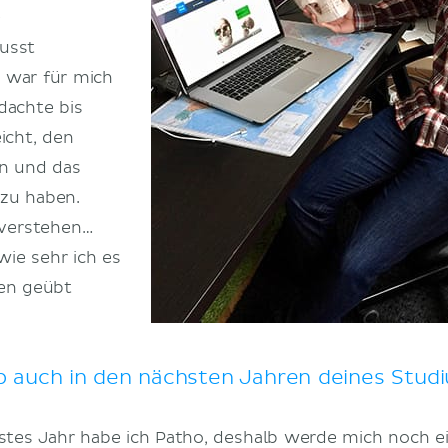
e
usst
 war für mich
dachte bis
icht, den
n und das
zu haben.
 verstehen…
wie sehr ich es
zen geübt
b auch in den nächsten Jahren deines Stud
hstes Jahr habe ich Patho, deshalb werde mich noch e