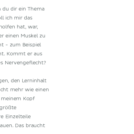
 du dir ein Thema
l ich mir das
olfen hat, war,
er einen Muskel zu
t - zum Beispiel
mt. Kommt er aus
es Nervengeflecht?
en, den Lerninhalt
icht mehr wie einen
 in meinem Kopf
 größte
e Einzelteile
auen. Das braucht