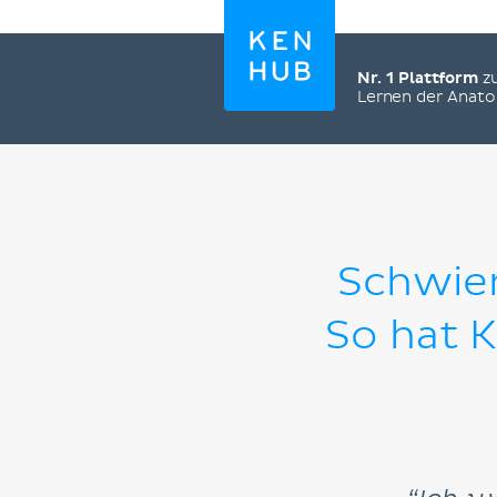
Nr. 1 Plattform
z
Lernen der Anat
Schwier
So hat K