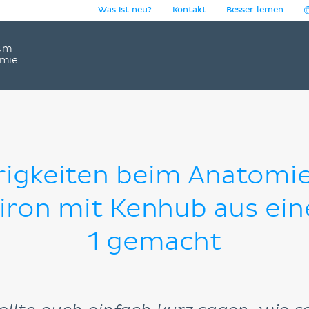
Was ist neu?
Kontakt
Besser lernen
um
omie
igkeiten beim Anatomi
iron mit Kenhub aus ein
1 gemacht