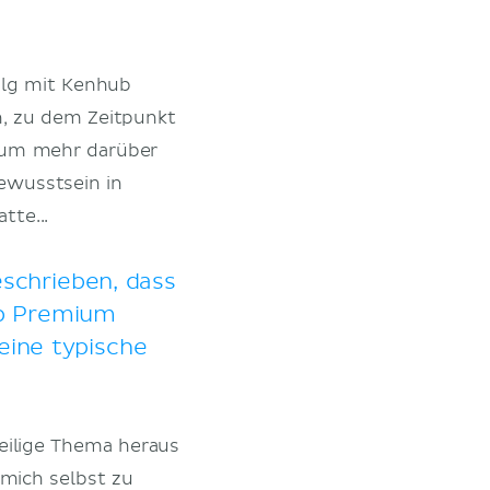
olg mit Kenhub
n, zu dem Zeitpunkt
, um mehr darüber
ewusstsein in
tte...
schrieben, dass
ub Premium
eine typische
weilige Thema heraus
mich selbst zu