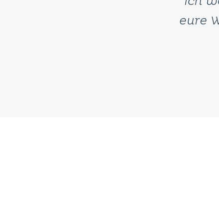
“Ich w
eure W