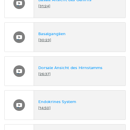
Basale Ansicht des Gehirns
[31:24]
Basalganglien
[30:23]
Dorsale Ansicht des Hirnstamms
[26:37]
Endokrines System
[14:50]