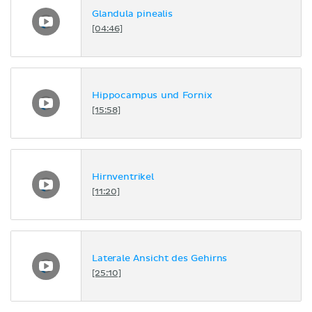
Glandula pinealis
[04:46]
Hippocampus und Fornix
[15:58]
Hirnventrikel
[11:20]
Laterale Ansicht des Gehirns
[25:10]