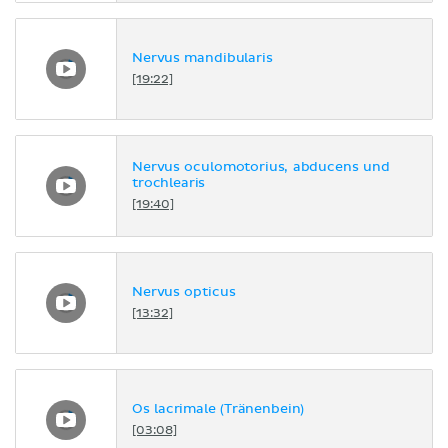
Nervus mandibularis
[19:22]
Nervus oculomotorius, abducens und
trochlearis
[19:40]
Nervus opticus
[13:32]
Os lacrimale (Tränenbein)
[03:08]