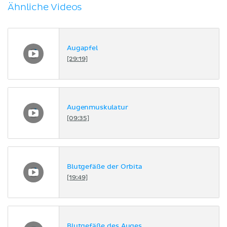
Ähnliche Videos
Augapfel
[29:19]
Augenmuskulatur
[09:35]
Blutgefäße der Orbita
[19:49]
Blutgefäße des Auges