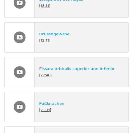
[18:11]
Drüsengewebe
[12:11]
Fissura orbitalis superior und inferior
[27:48]
Fußknochen
[21:01]