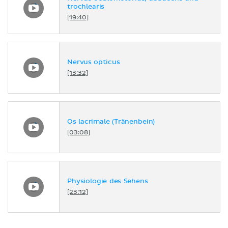
trochlearis
[19:40]
Nervus opticus
[13:32]
Os lacrimale (Tränenbein)
[03:08]
Physiologie des Sehens
[23:12]