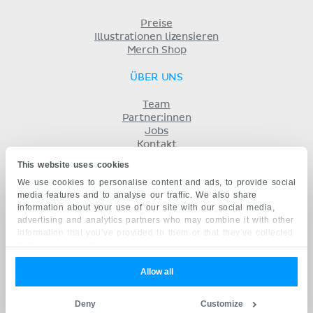
Preise
Illustrationen lizensieren
Merch Shop
ÜBER UNS
Team
Partner:innen
Jobs
Kontakt
Impressum
This website uses cookies
Geschäftsbedingungen
We use cookies to personalise content and ads, to provide social
Datenschutz
media features and to analyse our traffic. We also share
KENHUB AUF...
information about your use of our site with our social media,
advertising and analytics partners who may combine it with other
English
information that you’ve provided to them or that they’ve collected
Español
from your use of their services.
Português
Français
Allow all
русский
中文
Deny
Customize