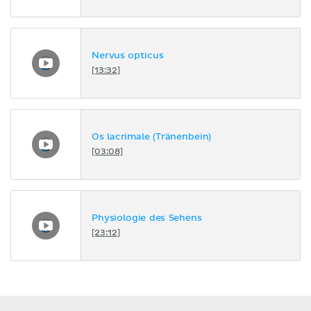
Nervus opticus
[13:32]
Os lacrimale (Tränenbein)
[03:08]
Physiologie des Sehens
[23:12]