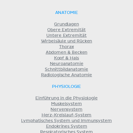
ANATOMIE
Grundlagen
Obere Extremität
Untere Extremität
Wirbelsäule und Rücken
Thorax
Abdomen & Becken
Kopf & Hals
Neuroanatomie
Schnittbildanatomie
Radiologische Anatomie
PHYSIOLOGIE
Einführung in die Physiologie
Muskelsystem
Nervensystem
Herz-Kreislauf-System
Lymphatisches System und Immunsystem
Endokrines System
Respiratorisches System