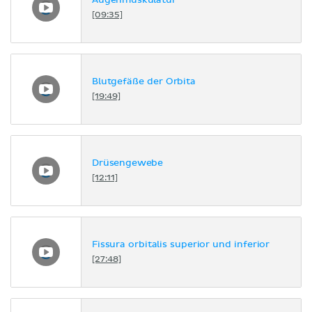
Augenmuskulatur
[09:35]
Blutgefäße der Orbita
[19:49]
Drüsengewebe
[12:11]
Fissura orbitalis superior und inferior
[27:48]