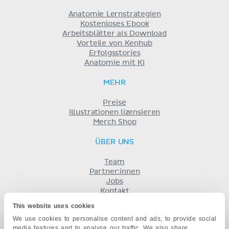
Anatomie Lernstrategien
Kostenloses Ebook
Arbeitsblätter als Download
Vorteile von Kenhub
Erfolgsstories
Anatomie mit KI
MEHR
Preise
Illustrationen lizensieren
Merch Shop
ÜBER UNS
Team
Partner:innen
Jobs
Kontakt
Impressum
This website uses cookies
Geschäftsbedingungen
We use cookies to personalise content and ads, to provide social
Datenschutz
media features and to analyse our traffic. We also share