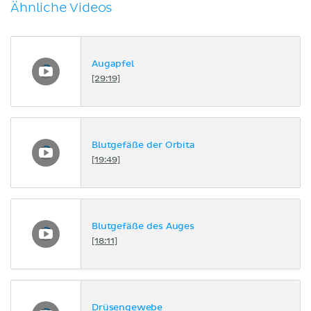
Ähnliche Videos
Augapfel
[29:19]
Blutgefäße der Orbita
[19:49]
Blutgefäße des Auges
[18:11]
Drüsengewebe