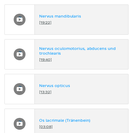
Nervus mandibularis
[19:22]
Nervus oculomotorius, abducens und
trochlearis
[19:40]
Nervus opticus
[13:32]
Os lacrimale (Tränenbein)
[03:08]