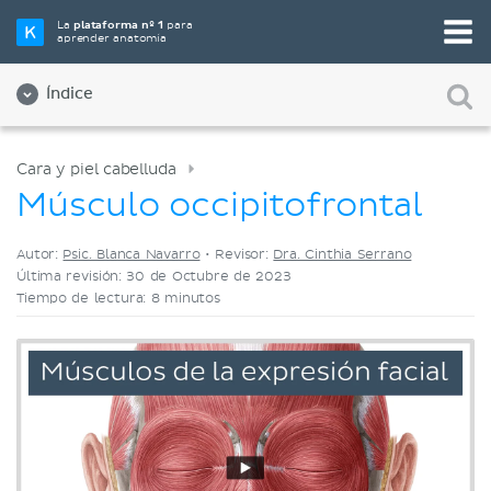
Elige tu herramienta de estudio favorita
La
plataforma nº 1
para
aprender anatomía
Videos
Cuestionarios
Ambos
Índice
Cara y piel cabelluda
Músculo occipitofrontal
Autor:
Psic. Blanca Navarro
•
Revisor:
Dra. Cinthia Serrano
Última revisión: 30 de Octubre de 2023
Tiempo de lectura: 8 minutos