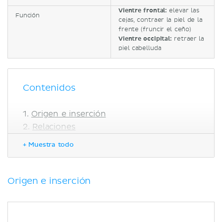
Vientre frontal:
elevar las
Función
cejas, contraer la piel de la
frente (fruncir el ceño)
Vientre occipital:
retraer la
piel cabelluda
Contenidos
Origen e inserción
Relaciones
Neurovascularización
+ Muestra todo
Irrigación
Inervación
Función
Origen e inserción
Bibliografía