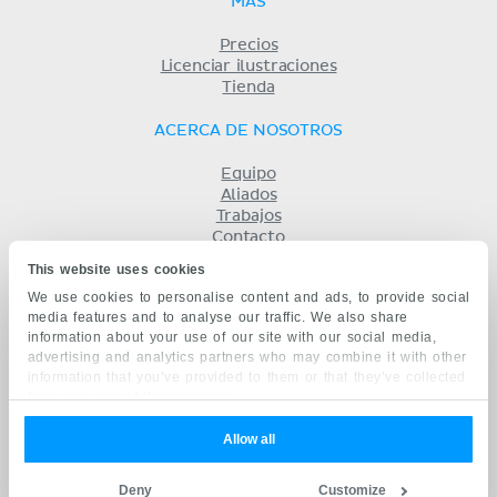
MÁS
Precios
Licenciar ilustraciones
Tienda
ACERCA DE NOSOTROS
Equipo
Aliados
Trabajos
Contacto
Compañía
This website uses cookies
Términos y condiciones
We use cookies to personalise content and ads, to provide social
Privacidad
media features and to analyse our traffic. We also share
KENHUB EN...
information about your use of our site with our social media,
advertising and analytics partners who may combine it with other
English
information that you’ve provided to them or that they’ve collected
Deutsch
from your use of their services.
Português
Français
Allow all
русский
中文
Deny
Customize