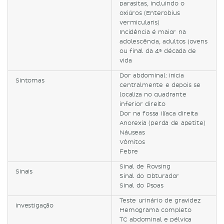
parasitas, incluindo o
oxiúros (Enterobius
vermicularis)
Incidência é maior na
adolescência, adultos jovens
ou final da 4ª década de
vida
Dor abdominal: inicia
Sintomas
centralmente e depois se
localiza no quadrante
inferior direito
Dor na fossa ilíaca direita
Anorexia (perda de apetite)
Náuseas
Vômitos
Febre
Sinal de Rovsing
Sinais
Sinal do Obturador
Sinal do Psoas
Teste urinário de gravidez
Investigação
Hemograma completo
TC abdominal e pélvica