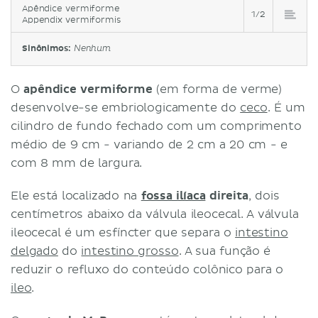
Apêndice vermiforme
1/2
Appendix vermiformis
Sinônimos:
Nenhum
O
apêndice vermiforme
(em forma de verme)
desenvolve-se embriologicamente do
ceco
. É um
cilindro de fundo fechado com um comprimento
médio de 9 cm - variando de 2 cm a 20 cm - e
com 8 mm de largura.
Ele está localizado na
fossa ilíaca
direita
, dois
centímetros abaixo da válvula ileocecal. A válvula
ileocecal é um esfíncter que separa o
intestino
delgado
do
intestino grosso
. A sua função é
reduzir o refluxo do conteúdo colônico para o
ileo
.