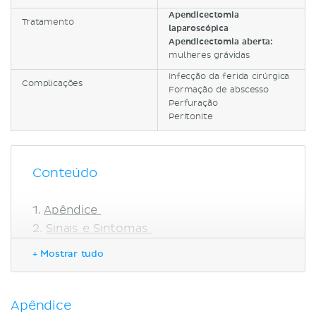
Apendicectomia
Tratamento
laparoscópica
Apendicectomia aberta:
mulheres grávidas
Infecção da ferida cirúrgica
Complicações
Formação de abscesso
Perfuração
Peritonite
Conteúdo
Apêndice
Sinais e Sintomas
Investigação
+ Mostrar tudo
Tratamento
Complicações
Apresentação
Apêndice