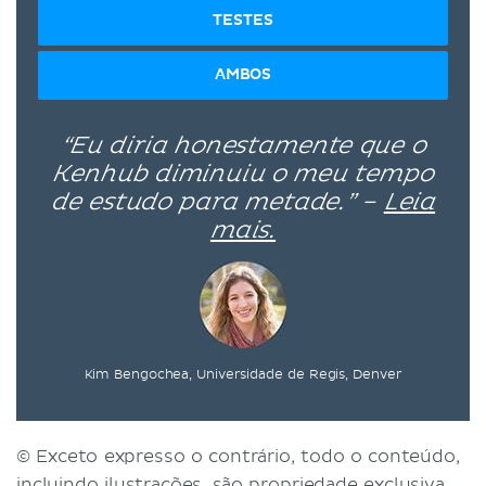
TESTES
AMBOS
“Eu diria honestamente que o
Kenhub diminuiu o meu tempo
de estudo para metade.” –
Leia
mais.
Kim Bengochea, Universidade de Regis, Denver
© Exceto expresso o contrário, todo o conteúdo,
incluindo ilustrações, são propriedade exclusiva