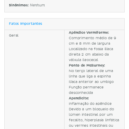
Sinônimos:
Nenhum
Fatos Importantes
Apêndice Vermiforme:
Geral
Comprimento médio de 9
cm e 8 mm de largura
Localizado na fossa ilíaca
direita 2 cm abaixo da
válvula ileocecal
Ponto de McBurney:
No terço lateral de uma
linha que liga a espinha
ilíaca anterior ao umbigo
Função permanece
desconhecida
Apendicite:
Inflamação do apêndice
Devido a um bloqueio do
lúmen intestinal por um
fecalito, hiperplasia linfática
ou vermes intestinais ou