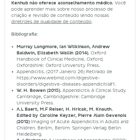
Kenhub não oferece aconselhamento médico.
Você
pode aprender mais sobre nosso processo de
criação e revisão de conteúdo lendo nossas
diretrizes de qualidade de conteúdo
.
Bibliografia:
Murray Longmore, Ian Wilkinson, Andrew
Baldwin, Elizabeth Wallin (2014).
Oxford
Handbook of Clinical Medicine, Oxford,
Oxfordshire: Oxford University Press.
Appendicitis. (2017 Janeiro 26) Retirado de
https://www.webmd.com/digestive-
disorders/digestive-diseases-appendicitis#1.
W. H. Bowen (2015).
Appendicitis A Clinical Study.
Cambridge, Cambridgeshire: Cambridge
University Press.
A.L Baert, M.F Reiser, H. Hricak, M. Knauth.
Edited by Caroline Keyzer, Pierre Alain Gevenois
(2012)
Imaging of Acute Appendicitis in Adults and
Children. Berlim, Berlim: Springer-Verlag Berlin
Heidelberg.