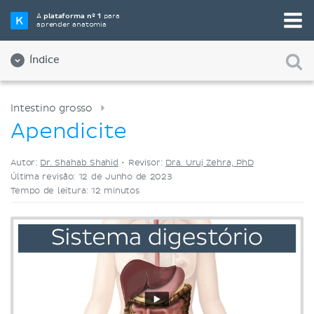
Selecione a sua ferramenta de estudo favorita
A
plataforma nº 1
para
aprender anatomia
Videoaulas
Testes
Ambos
Índice
Intestino grosso
Apendicite
Autor:
Dr. Shahab Shahid
•
Revisor:
Dra. Uruj Zehra, PhD
Última revisão: 12 de Junho de 2023
Tempo de leitura: 12 minutos