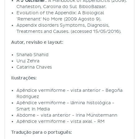
A J Oschsner:
A Handbook of Appendicitis (2009).
Charleston, Carolina do Sul: BiblioBazaar.
Evolution of the Appendix: A Biological
'Remenant' No More (2009 Agosto 9).
Appendix disorders Symptoms, Diagnosis,
Treatments and Causes. (accessed 15/05/2016).
Autor, revisão e layout:
Shahab Shahid
Uruj Zehra
Catarina Chaves
Ilustrações:
Apêndice vermiforme - vista anterior - Begoña
Rodriguez
Apêndice vermiforme - lâmina histológica -
Smart In Media
Abdome - vista anterior - Irina Münstermann
Apêndice vermiforme - vista axial - RM
Tradução para o português: