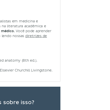
alistas em medicina e
na literatura acadêmica e
 médico.
Você pode aprender
o lendo nossas
diretrizes de
nted anatomy (8th ed.).
Elsevier Churchill Livingstone.
 sobre isso?