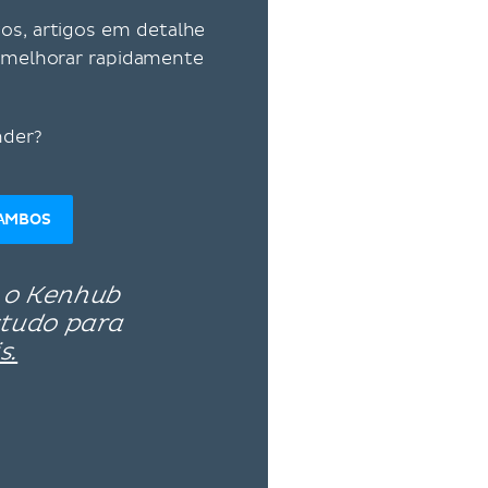
vos, artigos em detalhe
ra melhorar rapidamente
nder?
AMBOS
 o Kenhub
studo para
s.