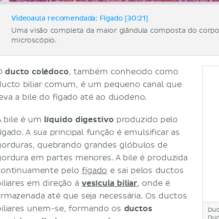
Videoaula recomendada: Fígado [30:21]
Uma visão completa da maior glândula composta do corpo
microscópio.
O
ducto colédoco
, também conhecido como
ducto biliar comum, é um pequeno canal que
leva a bile do fígado até ao duodeno.
A bile é um
líquido digestivo
produzido pelo
ígado. A sua principal função é emulsificar as
gorduras, quebrando grandes glóbulos de
gordura em partes menores. A bile é produzida
continuamente pelo
fígado
e sai pelos ductos
biliares em direção à
vesícula biliar
, onde é
armazenada até que seja necessária. Os ductos
biliares unem-se, formando os
ductos
Duc
Duct