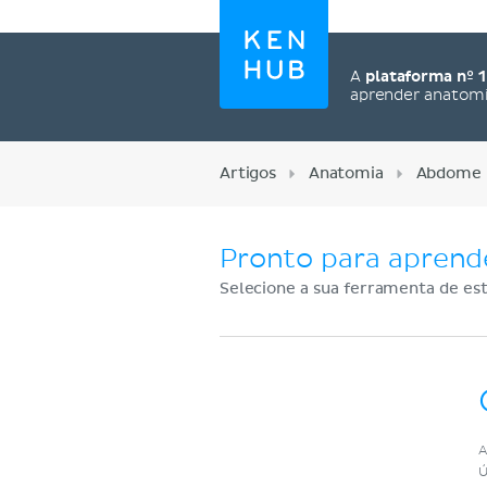
A
plataforma nº 1
aprender anatom
Artigos
Anatomia
Abdome
Pronto para aprend
Selecione a sua ferramenta de est
Cadastre-se agora
A
Ú