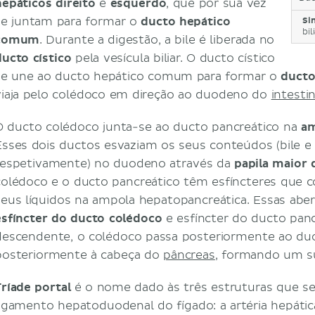
hepáticos direito
e
esquerdo
, que por sua vez
se juntam para formar o
ducto hepático
Si
bi
comum
. Durante a digestão, a bile é liberada no
ducto cístico
pela vesícula biliar. O ducto cístico
se une ao ducto hepático comum para formar o
ducto
viaja pelo colédoco em direção ao duodeno do
intesti
O ducto colédoco junta-se ao ducto pancreático na
am
Esses dois ductos esvaziam os seus conteúdos (bile e 
respetivamente) no duodeno através da
papila maior
colédoco e o ducto pancreático têm esfíncteres que
seus líquidos na ampola hepatopancreática. Essas ab
esfíncter do ducto colédoco
e esfíncter do ducto panc
descendente, o colédoco passa posteriormente ao du
posteriormente à cabeça do
pâncreas
, formando um su
Tríade portal
é o nome dado às três estruturas que s
ligamento hepatoduodenal do fígado: a artéria hepátic