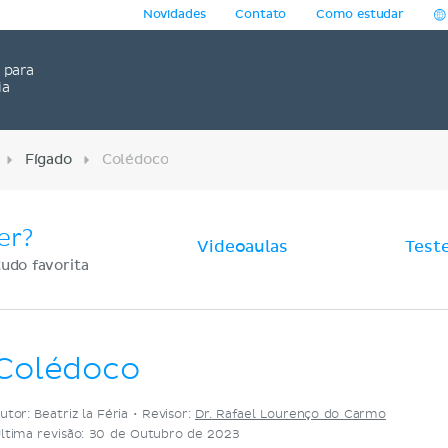
Novidades
Contato
Como estudar
para
ia
Fígado
Colédoco
er?
Videoaulas
Test
udo favorita
Colédoco
utor: Beatriz la Féria •
Revisor:
Dr. Rafael Lourenço do Carmo
ltima revisão: 30 de Outubro de 2023