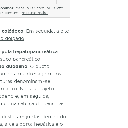
nônimos:
Canal biliar comum, Ducto
liar comum ,
mostrar mais...
 colédoco
. Em seguida, a bile
no delgado
.
pola hepatopancreática
.
suco pancreático,
 do duodeno
. O ducto
 controlam a drenagem dos
erturas denominam-se
reático. No seu trajeto
odeno e, em seguida,
lco na cabeça do pâncreas.
e deslocam juntas dentro do
a, a
veia porta hepática
e o