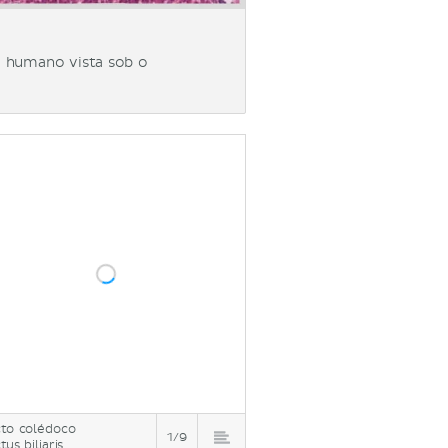
 humano vista sob o
to colédoco
1/9
us biliaris