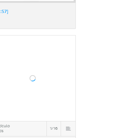
:57]
tículo
1/16
is