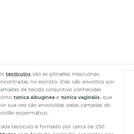
Os
testículos
são as gônadas masculinas,
encontradas no escroto. Eles são envoltos por
camadas de tecido conjuntivo conhecidas
como
túnica albugínea
e
túnica vaginalis
, que
por sua vez são envolvidas pelas camadas do
cordão espermático.
Cada testículo é formado por cerca de 250