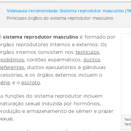
Videoaula recomendada: Sistema reprodutor masculino [19
Principais órgãos do sistema reprodutor masculino
O
sistema reprodutor masculino
é formado por
órgãos reprodutores internos e externos. Os
órgãos internos consistem nos
testículos
,
epidídimos
, cordões espermáticos,
ductos
deferentes
, ductos ejaculatórios e glândulas
acessórias, e os órgãos externos incluem o
pênis
e o
escroto
.
As funções do sistema reprodutor incluem
maturação sexual induzida por hormônios,
produção e armazenamento de sêmen e prazer
exual.
Tes
Test