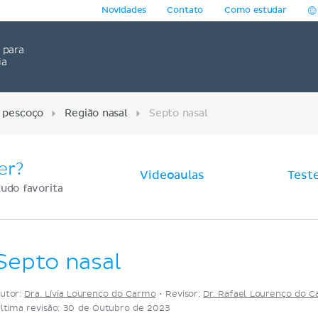
Novidades
Contato
Como estudar
para
ia
 pescoço
Região nasal
Septo nasal
er?
Videoaulas
Test
udo favorita
Septo nasal
utor:
Dra. Lívia Lourenço do Carmo
•
Revisor:
Dr. Rafael Lourenço do 
ltima revisão: 30 de Outubro de 2023