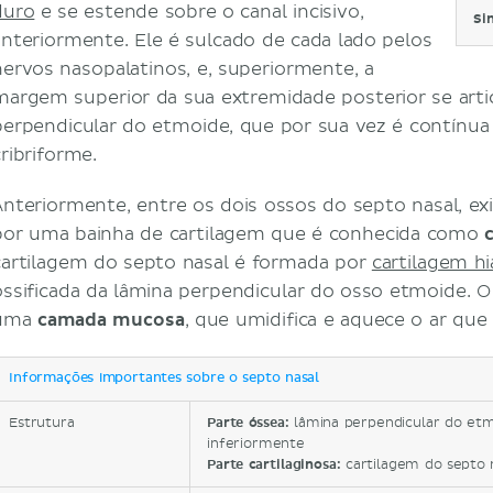
duro
e se estende sobre o canal incisivo,
Si
anteriormente. Ele é sulcado de cada lado pelos
nervos nasopalatinos, e, superiormente, a
margem superior da sua extremidade posterior se arti
perpendicular do etmoide, que por sua vez é contínu
cribriforme.
Anteriormente, entre os dois ossos do septo nasal, e
por uma bainha de cartilagem que é conhecida como
cartilagem do septo nasal é formada por
cartilagem hi
ossificada da lâmina perpendicular do osso etmoide. O
uma
camada mucosa
, que umidifica e aquece o ar que 
Informações importantes sobre o septo nasal
Estrutura
Parte óssea:
lâmina perpendicular do et
inferiormente
Parte cartilaginosa:
cartilagem do septo 