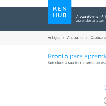
A
plataforma nº 1
aprender anatom
Artigos
Anatomia
Cabeça e
Pronto para aprend
Selecione a sua ferramenta de est
Cadastre-se agora
A
Ú