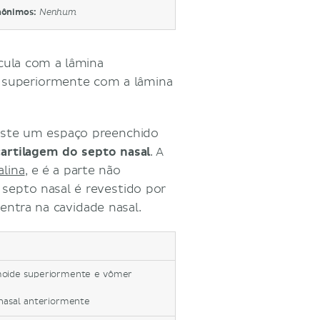
nônimos:
Nenhum
cula com a lâmina
a superiormente com a lâmina
xiste um espaço preenchido
cartilagem do septo nasal
. A
alina
, e é a parte não
 septo nasal é revestido por
entra na cavidade nasal.
moide superiormente e vômer
nasal anteriormente