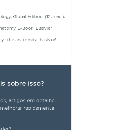
ogy, Global Edition. (12th ed.).
Anatomy E-Book, Elsevier
my : the anatomical basis of
s sobre isso?
vos, artigos em detalhe
ra melhorar rapidamente
nder?