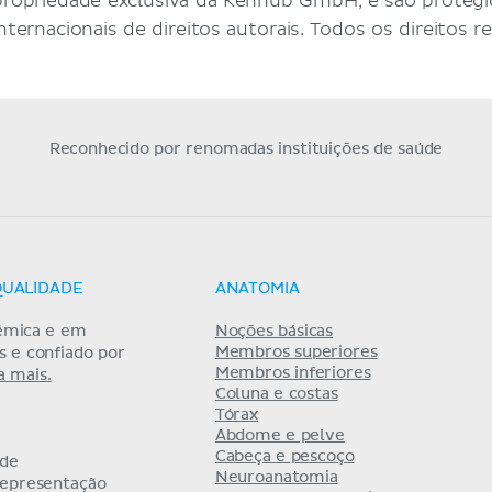
propriedade exclusiva da Kenhub GmbH, e são protegid
internacionais de direitos autorais. Todos os direitos r
Reconhecido por renomadas instituições de saúde
QUALIDADE
ANATOMIA
êmica e em
Noções básicas
Membros superiores
as e confiado por
Membros inferiores
a mais.
Coluna e costas
Tórax
Abdome e pelve
Cabeça e pescoço
 de
Neuroanatomia
representação