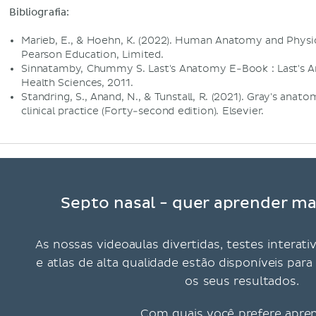
Bibliografia:
Marieb, E., & Hoehn, K. (2022). Human Anatomy and Physiol
Pearson Education, Limited.
Sinnatamby, Chummy S. Last's Anatomy E-Book : Last's 
Health Sciences, 2011.
Standring, S., Anand, N., & Tunstall, R. (2021). Gray's anato
clinical practice (Forty-second edition). Elsevier.
Septo nasal - quer aprender mai
As nossas videoaulas divertidas, testes interati
e atlas de alta qualidade estão disponíveis pa
os seus resultados.
Com quais você prefere apre