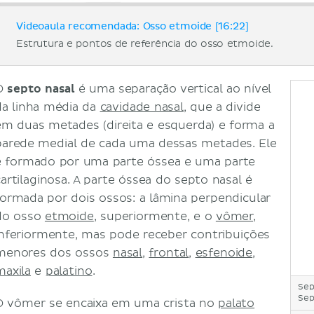
Videoaula recomendada: Osso etmoide [16:22]
Estrutura e pontos de referência do osso etmoide.
O
septo nasal
é uma separação vertical ao nível
da linha média da
cavidade nasal
, que a divide
em duas metades (direita e esquerda) e forma a
parede medial de cada uma dessas metades. Ele
é formado por uma parte óssea e uma parte
cartilaginosa. A parte óssea do septo nasal é
formada por dois ossos: a lâmina perpendicular
do osso
etmoide
, superiormente, e o
vômer
,
inferiormente, mas pode receber contribuições
menores dos ossos
nasal
,
frontal
,
esfenoide
,
maxila
e
palatino
.
Sep
Sep
O vômer se encaixa em uma crista no
palato