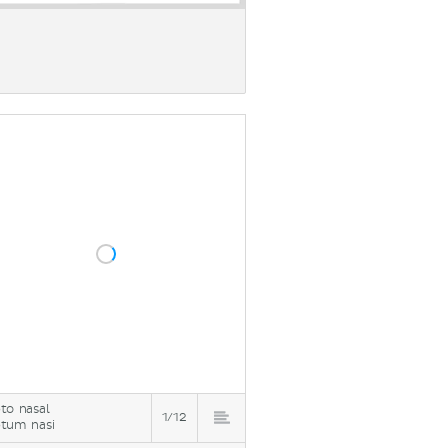
to nasal
1/12
tum nasi