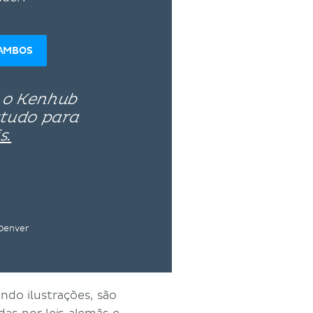
AMBOS
 o Kenhub
studo para
s.
 Denver
ndo ilustrações, são