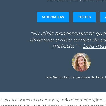
VIDEOAULAS
TESTES
“Eu diria honestamente que
diminuiu o meu tempo de e
metade.” –
Leia mai
Kim Bengochea, Universidade de Regis,
© Exceto expresso o contrário, todo o conteúdo, inclui