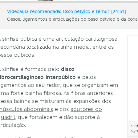
Videoaula recomendada: Osso pélvico e fêmur [24:51]
Ossos, ligamentos e articulações do osso pélvico e da coxa
A sínfise púbica é uma articulação cartilaginosa
secundária localizada na
linha média
, entre os
ossos púbicos
.
A sínfise é formada pelo
disco
fibrocartilaginoso interpúbico
e pelos
ligamentos ao seu redor, que se organizam em
uma forte bainha fibrosa. As fibras anteriores
dessa bainha se misturam às expansões dos
músculos abdominais
e dos
adutores do
quadril
, que fortalecem e dão suporte à
rticulação.
Sín
Sym