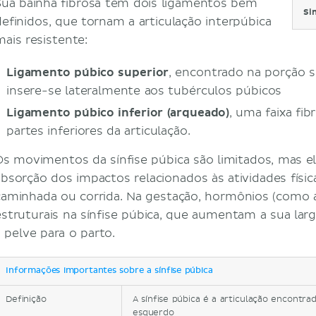
Sua bainha fibrosa tem dois ligamentos bem
Si
definidos, que tornam a articulação interpúbica
mais resistente:
Ligamento púbico superior
, encontrado na porção su
insere-se lateralmente aos tubérculos púbicos
Ligamento púbico inferior (arqueado)
, uma faixa fi
partes inferiores da articulação.
Os movimentos da sínfise púbica são limitados, mas e
absorção dos impactos relacionados às atividades físic
caminhada ou corrida. Na gestação, hormônios (como a
estruturais na sínfise púbica, que aumentam a sua lar
a pelve para o parto.
Informações importantes sobre a sínfise púbica
Definição
A sínfise púbica é a articulação encontra
esquerdo