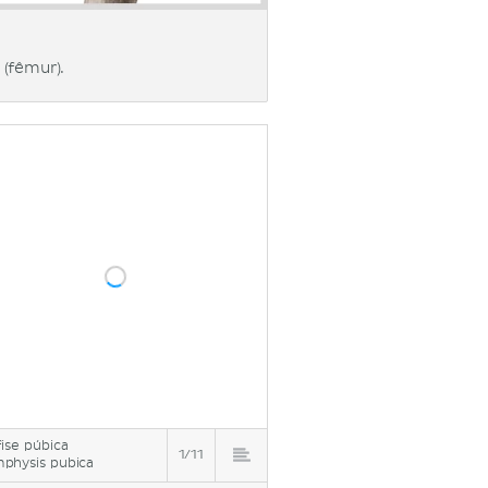
 (fêmur).
fise púbica
1/11
physis pubica