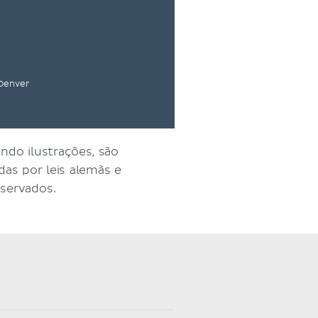
 Denver
ndo ilustrações, são
as por leis alemãs e
eservados.