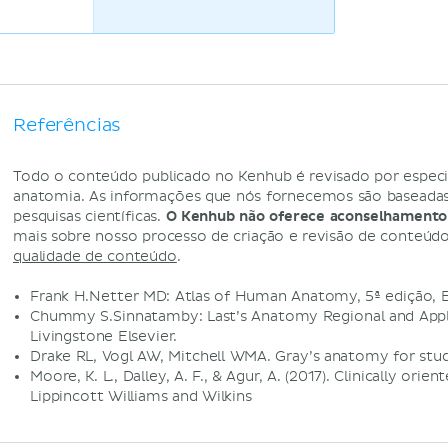
Referências
Todo o conteúdo publicado no Kenhub é revisado por especi
anatomia. As informações que nós fornecemos são baseadas 
pesquisas científicas.
O Kenhub não oferece aconselhamento
mais sobre nosso processo de criação e revisão de conteúd
qualidade de conteúdo
.
Frank H.Netter MD: Atlas of Human Anatomy, 5ª edição, E
Chummy S.Sinnatamby: Last’s Anatomy Regional and Applie
Livingstone Elsevier.
Drake RL, Vogl AW, Mitchell WMA. Gray’s anatomy for stud
Moore, K. L., Dalley, A. F., & Agur, A. (2017). Clinically ori
Lippincott Williams and Wilkins