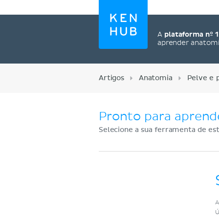
A
plataforma nº 1
aprender anatom
Artigos
Anatomia
Pelve e 
Pronto para aprend
Selecione a sua ferramenta de est
Cadastre-se agora
A
Ú