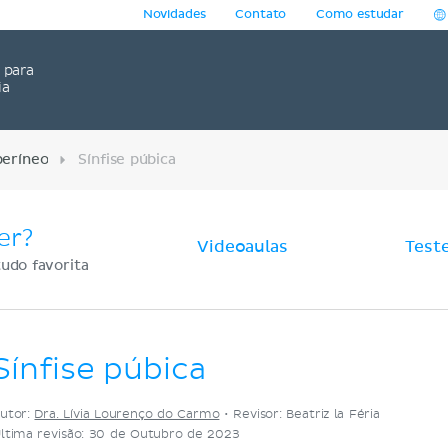
Novidades
Contato
Como estudar
para
ia
períneo
Sínfise púbica
er?
Videoaulas
Test
udo favorita
Sínfise púbica
utor:
Dra. Lívia Lourenço do Carmo
•
Revisor: Beatriz la Féria
ltima revisão: 30 de Outubro de 2023