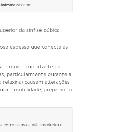
nônimos:
Nenhum
perior da sínfise púbica,
brosa espessa que conecta as
la é muito importante na
as, particularmente durante a
 relaxina) causam alterações
gura e mobilidade, preparando
da entre os ossos púbicos direito e