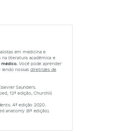
alistas em medicina e
na literatura acadêmica e
 médico.
Você pode aprender
o lendo nossas
diretrizes de
lsevier Saunders.
d, 12ª edição, Churchill
ents. 4ª edição 2020.
ented anatomy (8ª edição).