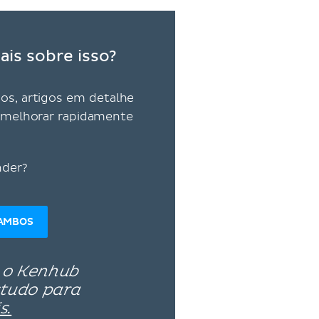
ais sobre isso?
vos, artigos em detalhe
ra melhorar rapidamente
nder?
AMBOS
 o Kenhub
studo para
s.