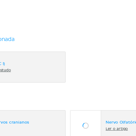
onada
 I)
estudo
rvos cranianos
Nervo Olfatór
Ler o artigo