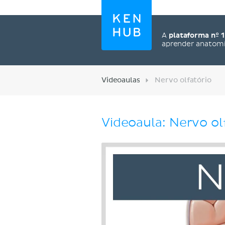
A
plataforma nº 1
aprender anatom
Videoaulas
Nervo olfatório
Videoaula: Nervo ol