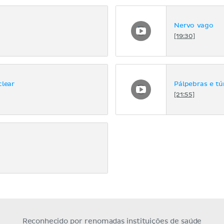
Nervo vago
[19:30]
clear
Pálpebras e tú
[21:55]
Reconhecido por renomadas instituições de saúde