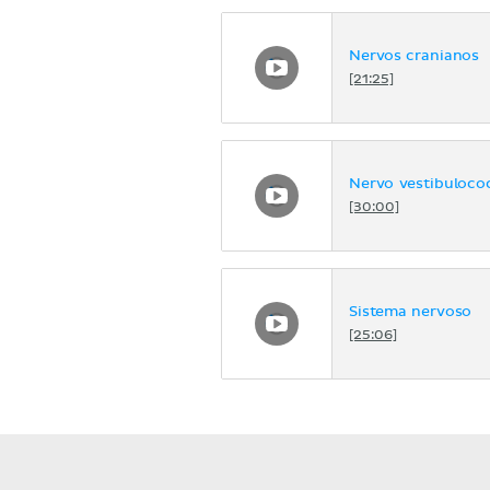
Nervos cranianos
[21:25]
Nervo vestibuloco
[30:00]
Sistema nervoso
[25:06]