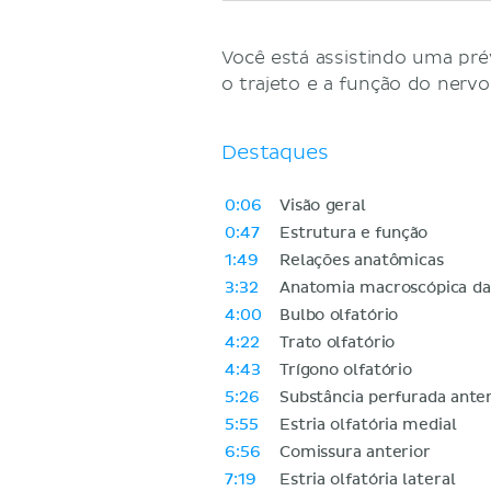
Você está assistindo uma pré
o trajeto e a função do nervo 
Destaques
0:06
Visão geral
0:47
Estrutura e função
1:49
Relações anatômicas
3:32
Anatomia macroscópica da 
4:00
Bulbo olfatório
4:22
Trato olfatório
4:43
Trígono olfatório
5:26
Substância perfurada anter
5:55
Estria olfatória medial
6:56
Comissura anterior
7:19
Estria olfatória lateral