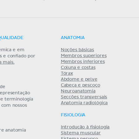
QUALIDADE
ANATOMIA
êmica e em
Noções básicas
Membros superiores
as e confiado por
Membros inferiores
a mais.
Coluna e costas
Tórax
Abdome e pelve
Cabeça e pescoço
 de
Neuroanatomia
representação
Secções transversais
de terminologia
Anatomia radiológica
a com nossos
FISIOLOGIA
Introdução à fisiologia
bre anatomia
Sistema muscular
Sistema nervoso