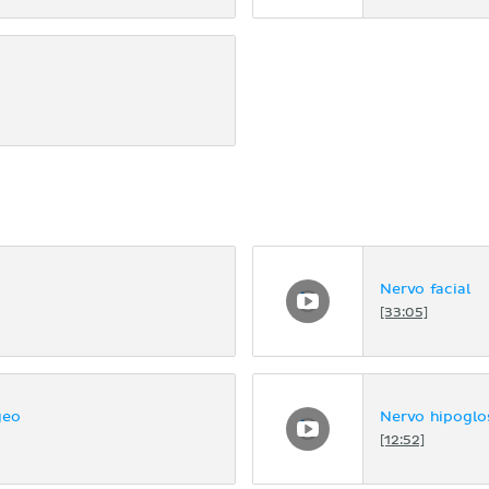
Nervo facial
[33:05]
geo
Nervo hipoglo
[12:52]