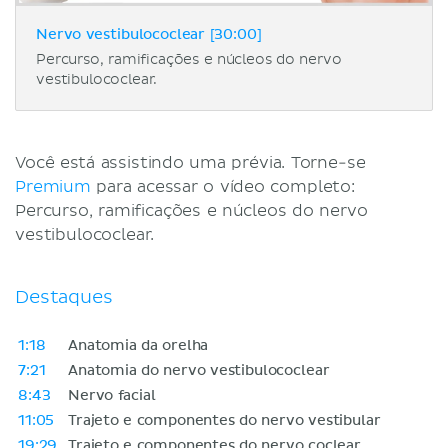
Nervo vestibulococlear [30:00]
Percurso, ramificações e núcleos do nervo
vestibulococlear.
Você está assistindo uma prévia. Torne-se
Premium
para acessar o vídeo completo:
Percurso, ramificações e núcleos do nervo
vestibulococlear.
Destaques
1:18
Anatomia da orelha
7:21
Anatomia do nervo vestibulococlear
8:43
Nervo facial
11:05
Trajeto e componentes do nervo vestibular
19:29
Trajeto e componentes do nervo coclear