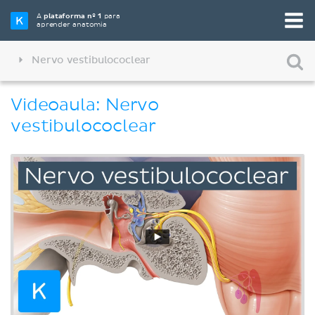
A
plataforma nº 1
para
aprender anatomia
Nervo vestibulococlear
Videoaula: Nervo
vestibulococlear