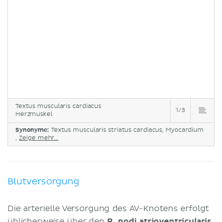
Textus muscularis cardiacus
1/3
Herzmuskel
Synonyme:
Textus muscularis striatus cardiacus, Myocardium
,
Zeige mehr...
Blutversorgung
Die arterielle Versorgung des AV-Knotens erfolgt
üblicherweise über den
R. nodi atrioventricularis
,