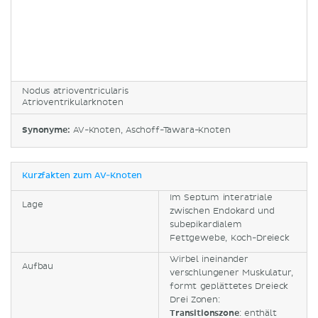
Nodus atrioventricularis
Atrioventrikularknoten
Synonyme:
AV-Knoten, Aschoff-Tawara-Knoten
Kurzfakten zum AV-Knoten
Im Septum interatriale
Lage
zwischen Endokard und
subepikardialem
Fettgewebe, Koch-Dreieck
Wirbel ineinander
Aufbau
verschlungener Muskulatur,
formt geplättetes Dreieck
Drei Zonen:
Transitionszone
: enthält