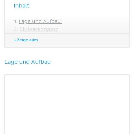
Inhalt
Lage und Aufbau
Blutversorgung
Embryologie und postpartale
+ Zeige alles
Entwicklung
Erregungsleitung
Funktion
Lage und Aufbau
Anatomische Variationen
Klinik
Literaturquellen