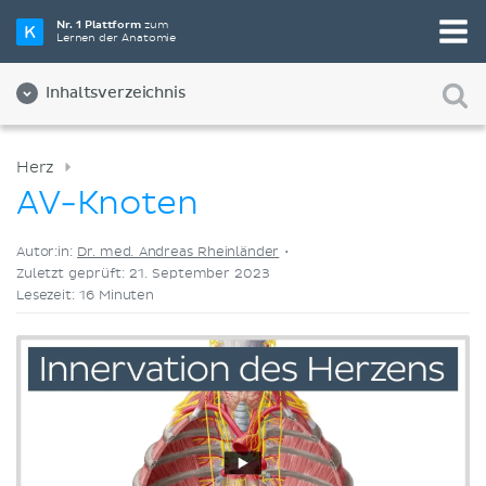
Wähle die beste Lernmethode für dich
Nr. 1 Plattform
zum
Lernen der Anatomie
Videos
Quizze
Beides
Inhaltsverzeichnis
Herz
AV-Knoten
Autor:in:
Dr. med. Andreas Rheinländer
•
Zuletzt geprüft: 21. September 2023
Lesezeit: 16 Minuten