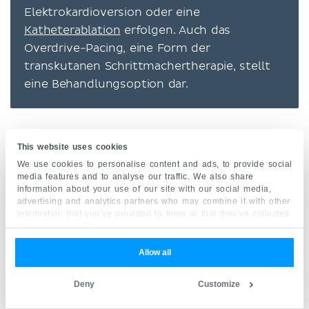
Elektrokardioversion oder eine
Katheterablation
erfolgen. Auch das
Overdrive-Pacing, eine Form der
transkutanen Schrittmachertherapie, stellt
eine Behandlungsoption dar.
This website uses cookies
We use cookies to personalise content and ads, to provide social
Literaturquellen
media features and to analyse our traffic. We also share
information about your use of our site with our social media,
advertising and analytics partners who may combine it with other
Alle auf Kenhub veröffentlichten Inhalte werden
information that you’ve provided to them or that they’ve collected
von Expert:innen auf dem Gebiet der Medizin und
from your use of their services.
Anatomie geprüft. Die von uns zur Verfügung
gestellten Informationen basieren auf akademischer
Allow all
Literatur und werden von unabhängigen
Expert:innen auf Qualität überprüft.
Kenhub erteilt
Deny
Customize
keine medizinischen Ratschläge.
Weitere
Informationen über unsere Standards für die