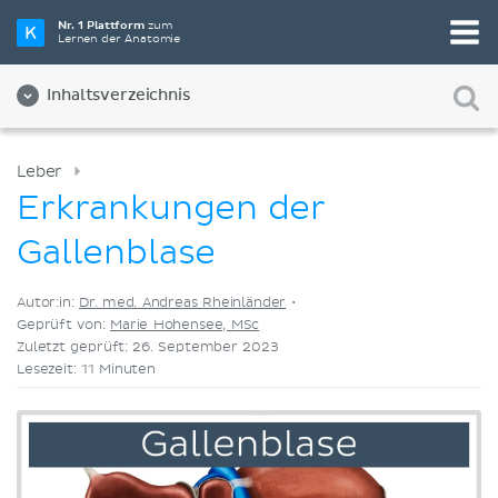
Wähle die beste Lernmethode für dich
Nr. 1 Plattform
zum
Lernen der Anatomie
Videos
Quizze
Beides
Inhaltsverzeichnis
Leber
Erkrankungen der
Gallenblase
Autor:in:
Dr. med. Andreas Rheinländer
•
Geprüft von:
Marie Hohensee, MSc
Zuletzt geprüft: 26. September 2023
Lesezeit: 11 Minuten