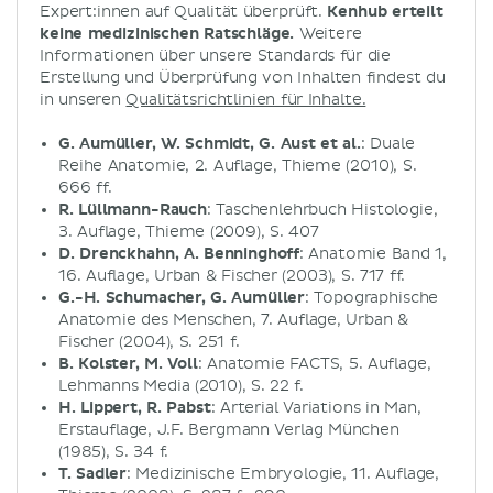
Expert:innen auf Qualität überprüft.
Kenhub erteilt
keine medizinischen Ratschläge.
Weitere
Informationen über unsere Standards für die
Erstellung und Überprüfung von Inhalten findest du
in unseren
Qualitätsrichtlinien für Inhalte.
G. Aumüller, W. Schmidt, G. Aust et al.
: Duale
Reihe Anatomie, 2. Auflage, Thieme (2010), S.
666 ff.
R. Lüllmann-Rauch
: Taschenlehrbuch Histologie,
3. Auflage, Thieme (2009), S. 407
D. Drenckhahn, A. Benninghoff
: Anatomie Band 1,
16. Auflage, Urban & Fischer (2003), S. 717 ff.
G.-H. Schumacher, G. Aumüller
: Topographische
Anatomie des Menschen, 7. Auflage, Urban &
Fischer (2004), S. 251 f.
B. Kolster, M. Voll
: Anatomie FACTS, 5. Auflage,
Lehmanns Media (2010), S. 22 f.
H. Lippert, R. Pabst
: Arterial Variations in Man,
Erstauflage, J.F. Bergmann Verlag München
(1985), S. 34 f.
T. Sadler
: Medizinische Embryologie, 11. Auflage,