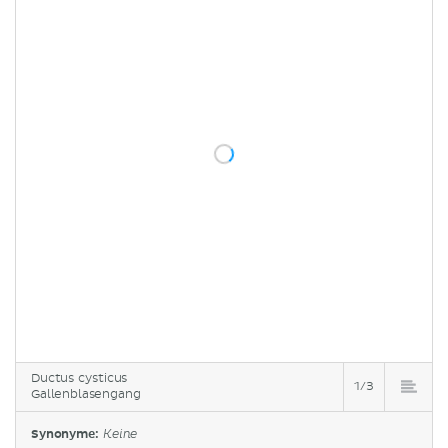
Ductus cysticus
1/3
Gallenblasengang
Synonyme:
Keine