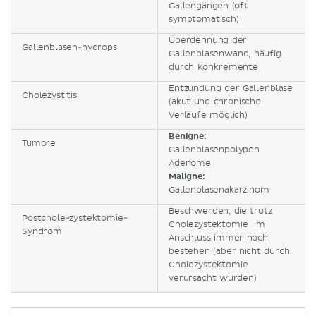
Gallengängen (oft
symptomatisch)
Überdehnung der
Gallenblasen-hydrops
Gallenblasenwand, häufig
durch Konkremente
Entzündung der Gallenblase
Cholezystitis
(akut und chronische
Verläufe möglich)
Benigne:
Tumore
Gallenblasenpolypen
Adenome
Maligne:
Gallenblasenakarzinom
Beschwerden, die trotz
Postchole-zystektomie-
Cholezystektomie im
Syndrom
Anschluss immer noch
bestehen (aber nicht durch
Cholezystektomie
verursacht wurden)