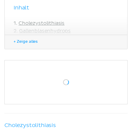
Inhalt
Cholezystolithiasis
Gallenblasenhydrops
Cholezystitis
+ Zeige alles
Akute Cholezystitis
Chronische Cholezystitis
Tumoren der Gallenblase
Benigne Tumoren
Maligne Tumoren
Postcholezystektomie-Syndrom
Literaturquellen
Cholezystolithiasis