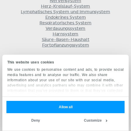
Nervensystem
Herz-Kreislauf-System
Lymphatisches System und Immunsystem
Endokrines System
Respiratorisches System
Verdauungssystem
Harnsystem
Säure-Basen-Haushalt
Fortpflanzungssystem
HISTOLOGIE
This website uses cookies
Grundlagen
We use cookies to personalise content and ads, to provide social
Organsysteme
media features and to analyse our traffic. We also share
Embryologisches Gewebe
information about your use of our site with our social media,
advertising and analytics partners who may combine it with other
information that you’ve provided to them or that they’ve collected
BESSER LERNEN
from your use of their services.
Anatomie Lernstrategien
Allow all
Kostenloses Ebook
Arbeitsblätter als Download
Vorteile von Kenhub
Deny
Customize
Erfolgsstories
Anatomie mit KI