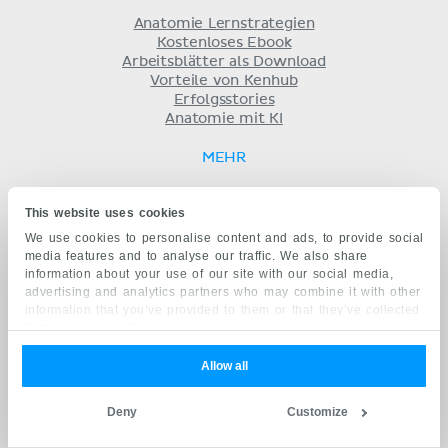
Anatomie Lernstrategien
Kostenloses Ebook
Arbeitsblätter als Download
Vorteile von Kenhub
Erfolgsstories
Anatomie mit KI
MEHR
Preise
This website uses cookies
Illustrationen lizensieren
Merch Shop
We use cookies to personalise content and ads, to provide social
media features and to analyse our traffic. We also share
information about your use of our site with our social media,
ÜBER UNS
advertising and analytics partners who may combine it with other
information that you’ve provided to them or that they’ve collected
Team
from your use of their services.
Partner:innen
Jobs
Allow all
Kontakt
Impressum
Geschäftsbedingungen
Deny
Customize
Datenschutz
KENHUB AUF...