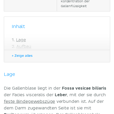
Konzentration der
Gallenflüssigkeit
Inhalt
Lage
Aufbau
Gefäßversorgung
+ Zeige alles
Arterien
Venen
Lymphabfluss
Lage
Innervation
Histologie
Die Gallenblase liegt in der
Fossa vesicae biliaris
Embryologie
der Facies visceralis der
Leber
, mit der sie durch
Funktion
feste Bindegewebszüge
verbunden ist. Auf der
Klinik
dem Darm zugewandten Seite ist sie mit
Literaturquellen