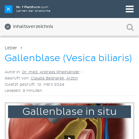
Wähle die beste Lernmethode für dich
Nr. 1 Plattform
zum
Lernen der Anatomie
Videos
Quizze
Beides
Inhaltsverzeichnis
Leber
Gallenblase (Vesica biliaris)
Autor:in:
Dr. med. Andreas Rheinländer
•
Geprüft von:
Claudia Bednarek, Ärztin
Zuletzt geprüft: 12. März 2024
Lesezeit: 9 Minuten