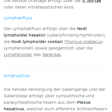
Die venöse Drainage erfolgt über die
V. portae
oder deren intrahepatischen Äste.
Lymphabfluss
Der Lymphabfluss erfolgt über die
Nodi
lymphoidei hepatici
(Leberpfortenlymphknoten),
die
Nodi lymphoidei coeliaci
(
Truncus coeliacus
-
Lymphknoten) sowie gelegentlich über die
Lymphknoten
des
Pankreas
.
Innervation
Die nervale Versorgung der Gallengänge und der
Gallenblase erfolgt über sympathische und
parasympathische Fasern aus dem
Plexus
hepaticus
, welcher auch afferente Schmerzfasern