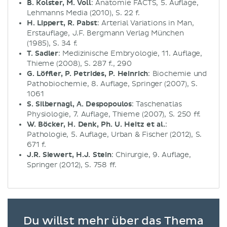
B. Kolster, M. Voll
: Anatomie FACTS, 5. Auflage,
Lehmanns Media (2010), S. 22 f.
H. Lippert, R. Pabst
: Arterial Variations in Man,
Erstauflage, J.F. Bergmann Verlag München
(1985), S. 34 f.
T. Sadler
: Medizinische Embryologie, 11. Auflage,
Thieme (2008), S. 287 f., 290
G. Löffler, P. Petrides, P. Heinrich
: Biochemie und
Pathobiochemie, 8. Auflage, Springer (2007), S.
1061
S. Silbernagl, A. Despopoulos
: Taschenatlas
Physiologie, 7. Auflage, Thieme (2007), S. 250 ff.
W. Böcker, H. Denk, Ph. U. Heitz et al.
:
Pathologie, 5. Auflage, Urban & Fischer (2012), S.
671 f.
J.R. Siewert, H.J. Stein
: Chirurgie, 9. Auflage,
Springer (2012), S. 758 ff.
Du willst mehr über das Thema