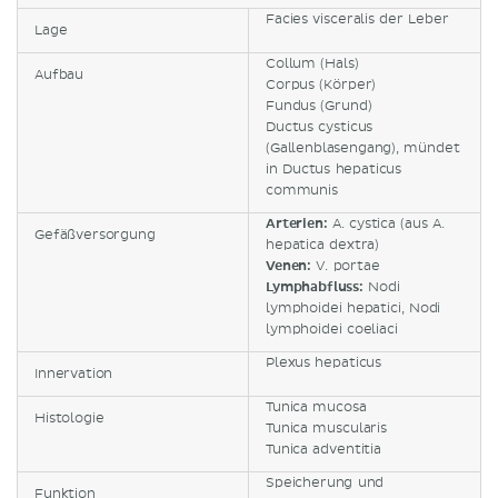
Facies visceralis der Leber
Lage
Collum (Hals)
Aufbau
Corpus (Körper)
Fundus (Grund)
Ductus cysticus
(Gallenblasengang), mündet
in Ductus hepaticus
communis
Arterien:
A. cystica (aus A.
Gefäßversorgung
hepatica dextra)
Venen:
V. portae
Lymphabfluss:
Nodi
lymphoidei hepatici, Nodi
lymphoidei coeliaci
Plexus hepaticus
Innervation
Tunica mucosa
Histologie
Tunica muscularis
Tunica adventitia
Speicherung und
Funktion