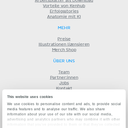
Arbeitsblätter als Download
Vorteile von Kenhub
Erfolgsstories
Anatomie mit KI
MEHR
Preise
Illustrationen lizensieren
Merch Shop
ÜBER UNS
Team
Partner:innen
Jobs
Kontakt
Impressum
This website uses cookies
Geschäftsbedingungen
We use cookies to personalise content and ads, to provide social
Datenschutz
media features and to analyse our traffic. We also share
KENHUB AUF...
information about your use of our site with our social media,
advertising and analytics partners who may combine it with other
English
information that you’ve provided to them or that they’ve collected
Español