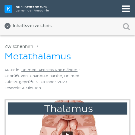
Wähle die beste Lernmethode für dich
Nr. 1 Plattform
zum
Lernen der Anatomie
Videos
Quizze
Beides
Inhaltsverzeichnis
Zwischenhirn
Metathalamus
Autor:in:
Dr. med. Andreas Rheinländer
•
Geprüft von: Charlotte Barthe, Dr. med.
Zuletzt geprüft: 5. Oktober 2023
Lesezeit: 4 Minuten