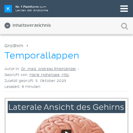
Wähle die beste Lernmethode für dich
Nr. 1 Plattform
zum
Lernen der Anatomie
Videos
Quizze
Beides
Inhaltsverzeichnis
Großhirn
Temporallappen
Autor:in:
Dr. med. Andreas Rheinländer
•
Geprüft von:
Marie Hohensee, MSc
Zuletzt geprüft: 5. Oktober 2023
Lesezeit: 6 Minuten