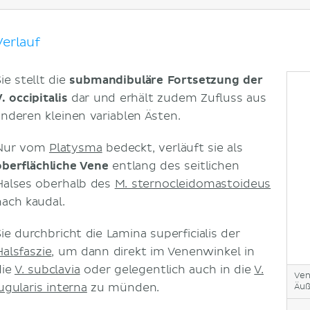
Literaturquellen
Verlauf
ie stellt die
submandibuläre Fortsetzung der
. occipitalis
dar und erhält zudem Zufluss aus
anderen kleinen variablen Ästen.
Nur vom
Platysma
bedeckt, verläuft sie als
oberflächliche Vene
entlang des seitlichen
Halses oberhalb des
M. sternocleidomastoideus
nach kaudal.
Sie durchbricht die Lamina superficialis der
Halsfaszie
, um dann direkt im Venenwinkel in
die
V. subclavia
oder gelegentlich auch in die
V.
Ven
ugularis interna
zu münden.
Äuß