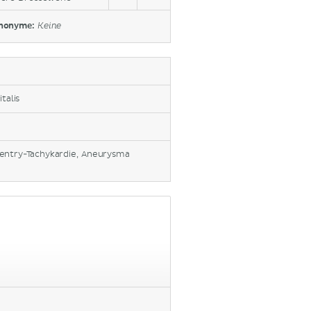
nonyme:
Keine
talis
entry-Tachykardie, Aneurysma