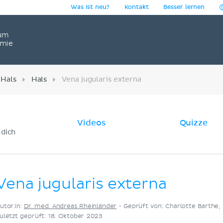
Was ist neu?
Kontakt
Besser lernen
um
omie
 Hals
Hals
Vena jugularis externa
Videos
Quizze
 dich
Vena jugularis externa
utor:in:
Dr. med. Andreas Rheinländer
•
Geprüft von: Charlotte Barthe, 
uletzt geprüft: 18. Oktober 2023