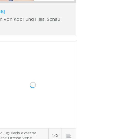
36]
en von Kopf und Hals. Schau
a jugularis externa
1/2
ere Drosselvene