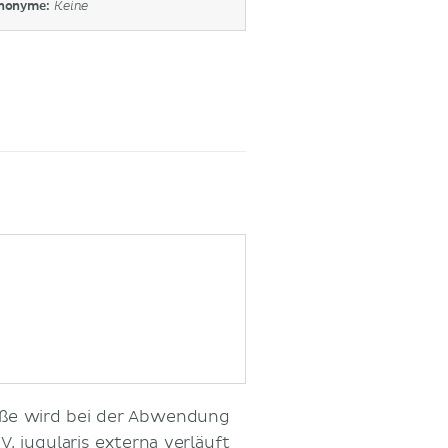
nonyme:
Keine
fäße wird bei der Abwendung
e
V. jugularis externa
verläuft