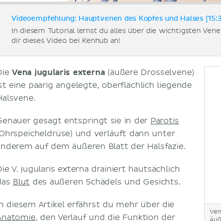
Videoempfehlung: Hauptvenen des Kopfes und Halses [15:
In diesem Tutorial lernst du alles über die wichtigsten Ven
dir dieses Video bei Kenhub an!
Die
Vena jugularis externa
(äußere Drosselvene)
ist eine paarig angelegte, oberflächlich liegende
Halsvene.
Genauer gesagt entspringt sie in der
Parotis
(Ohrspeicheldrüse) und verläuft dann unter
anderem auf dem äußeren Blatt der Halsfazie.
ie V. jugularis externa drainiert hautsächlich
das
Blut
des äußeren Schädels und Gesichts.
In diesem Artikel erfährst du mehr über die
Ven
Anatomie
, den Verlauf und die Funktion der
Äuß