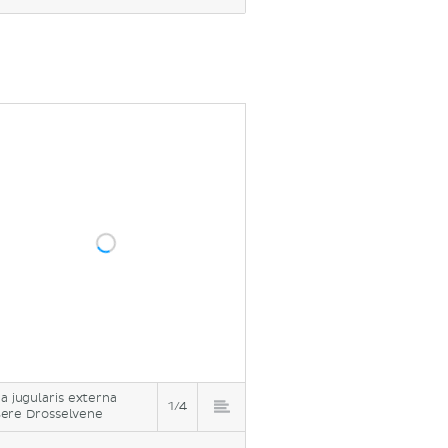
a jugularis externa
1/4
ere Drosselvene