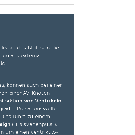
kstau des Blutes in die
ugularis externa
ls
rna, können auch bei einer
men einer
AV-Knoten
-
ntraktion von Ventrikeln
rader Pulsationswellen
 Dies führt zu einem
 sign
("Halsvenenpuls").
on um einen ventrikulo-