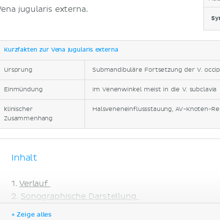
Vena jugularis externa.
Sy
Kurzfakten zur Vena jugularis externa
Ursprung
Submandibuläre Fortsetzung der V. occipi
Einmündung
Im Venenwinkel meist in die V. subclavia
klinischer
Halsveneneinflussstauung, AV-Knoten-Re
Zusammenhang
Inhalt
Verlauf
Sonographische Darstellung
Klinik
+ Zeige alles