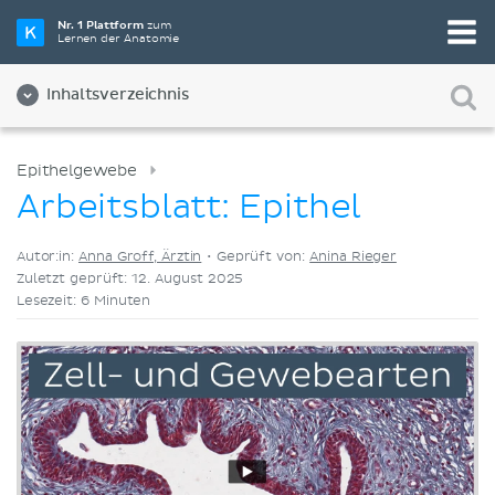
Wähle die beste Lernmethode für dich
Nr. 1 Plattform
zum
Lernen der Anatomie
Videos
Quizze
Beides
Inhaltsverzeichnis
Epithelgewebe
Arbeitsblatt: Epithel
Autor:in:
Anna Groff, Ärztin
•
Geprüft von:
Anina Rieger
Zuletzt geprüft: 12. August 2025
Lesezeit: 6 Minuten