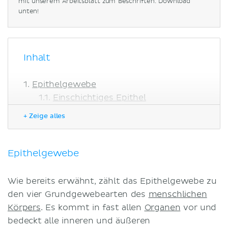
mit unserem Arbeitsblatt zum Beschriften. Download
unten!
Inhalt
Epithelgewebe
Einschichtiges Epithel
Mehrschichtiges Epithel
+ Zeige alles
Arbeitsblatt: Oberflächenepithelien
Quiz: Epithelgewebe
Literaturquellen
Epithelgewebe
Wie bereits erwähnt, zählt das Epithelgewebe zu
den vier Grundgewebearten des
menschlichen
Körpers
. Es kommt in fast allen
Organen
vor und
bedeckt alle inneren und äußeren