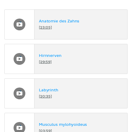
Anatomie des Zahns
[23:05]
Hirnnerven
[29:59]
Labyrinth
[20:35]
Musculus mylohyoideus
[03:59]