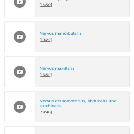
[13:50]
Nervus mandibularis
[19:22]
Nervus maxillaris
[16:52]
Nervus oculomotorius, abducens und
trochlearis
[19:40]