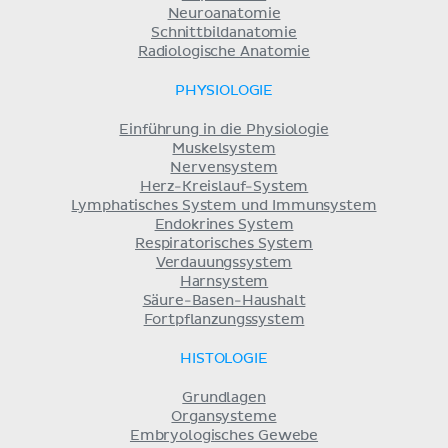
Neuroanatomie
Schnittbildanatomie
Radiologische Anatomie
PHYSIOLOGIE
Einführung in die Physiologie
Muskelsystem
Nervensystem
Herz-Kreislauf-System
Lymphatisches System und Immunsystem
Endokrines System
Respiratorisches System
Verdauungssystem
Harnsystem
Säure-Basen-Haushalt
Fortpflanzungssystem
HISTOLOGIE
Grundlagen
Organsysteme
Embryologisches Gewebe