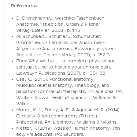
Referencias:
D. Drenckhahn/J. Waschke: Taschenbuch
Anatomie, 1st edition, Urban & Fischer
Verlag/Elsevier (2008), p. 145
M. Schünke/E. Schulte/U. Schumacher:
Prometheus – LernAtlas der Anatomie –
Allgemeine Anatomie und Bewegungssystem,
2nd edition, Thieme Verlag (2007), p. 152 G.
Fors: Why we hurt – a complete physical and
spiritual guide to healing your chronic pain,
Llewellyn Publications (2007), p. 135-138
Cael, C. (2010). Functional anatomy:
Musculoskeletal anatomy, kinesiology, and
palpation for manual therapists. Philadelphia, PA:
Wolters Kluwer Health/Lippincott, Williams &
Wilkins.
Moore, K. L., Dalley, A. F., & Agur, A. M. R. (2014).
Clinically Oriented Anatomy (7th ed.).
Philadelphia, PA: Lippincott Williams & Wilkins.
Netter, F. (2019). Atlas of Human Anatomy (7th
ed.). Philadelphia, PA: Saunders.