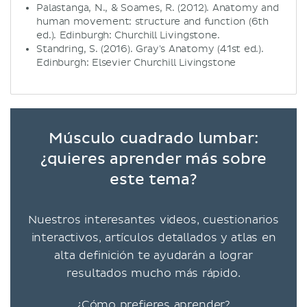
Palastanga, N., & Soames, R. (2012). Anatomy and
human movement: structure and function (6th
ed.). Edinburgh: Churchill Livingstone.
Standring, S. (2016). Gray's Anatomy (41st ed.).
Edinburgh: Elsevier Churchill Livingstone
Músculo cuadrado lumbar:
¿quieres aprender más sobre
este tema?
Nuestros interesantes videos, cuestionarios
interactivos, artículos detallados y atlas en
alta definición te ayudarán a lograr
resultados mucho más rápido.
¿Cómo prefieres aprender?