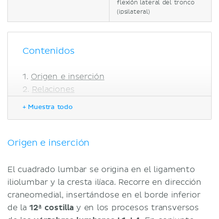
flexión lateral del tronco
(ipsilateral)
Contenidos
Origen e inserción
Relaciones
Neurovascularización
+ Muestra todo
Irrigación
Inervación
Función
Origen e inserción
Correlaciones clínicas
Bibliografía
El cuadrado lumbar se origina en el ligamento
iliolumbar y la cresta ilíaca. Recorre en dirección
craneomedial, insertándose en el borde inferior
de la
12ª costilla
y en los procesos transversos