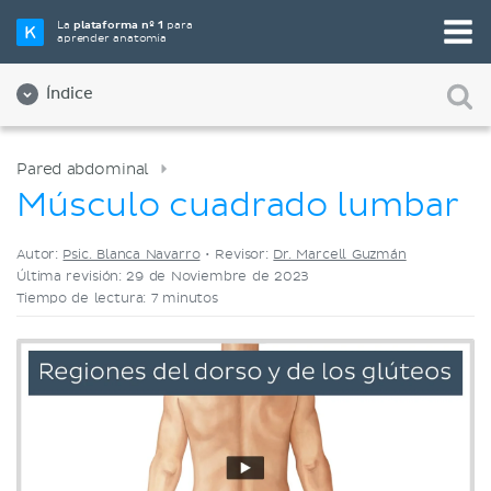
Elige tu herramienta de estudio favorita
La
plataforma nº 1
para
aprender anatomía
Videos
Cuestionarios
Ambos
Índice
Pared abdominal
Músculo cuadrado lumbar
Autor:
Psic. Blanca Navarro
•
Revisor:
Dr. Marcell Guzmán
Última revisión: 29 de Noviembre de 2023
Tiempo de lectura: 7 minutos