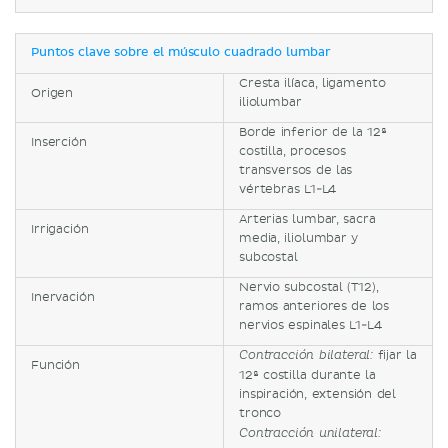
Puntos clave sobre el músculo cuadrado lumbar
Cresta ilíaca, ligamento
Origen
iliolumbar
Borde inferior de la 12ª
Inserción
costilla, procesos
transversos de las
vértebras L1-L4
Arterias lumbar, sacra
Irrigación
media, iliolumbar y
subcostal
Nervio subcostal (T12),
Inervación
ramos anteriores de los
nervios espinales L1-L4
fijar la
Contracción bilateral:
Función
12ª costilla durante la
inspiración, extensión del
tronco
Contracción unilateral: