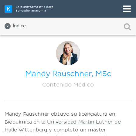
La
plataforma nº 1
para
aprender anatomía
Índice
Sobre nosotros
Calidad
Diversidad e Inclusión
Mandy Rauschner, MSc
Equipo
Contenido Médico
Aliados
Empleos
Mandy Rauschner obtuvo su licenciatura en
Contact
Bioquímica en la
Universidad Martin Luther de
Compañía
Halle Wittenberg
y completó un máster