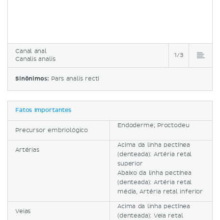
Canal anal
1/3
Canalis analis
Sinônimos:
Pars analis recti
Fatos importantes
Endoderme; Proctodeu
Precursor embriológico
Acima da linha pectínea
Artérias
(denteada): Artéria retal
superior
Abaixo da linha pectínea
(denteada): Artéria retal
média, Artéria retal inferior
Acima da linha pectínea
Veias
(denteada): Veia retal