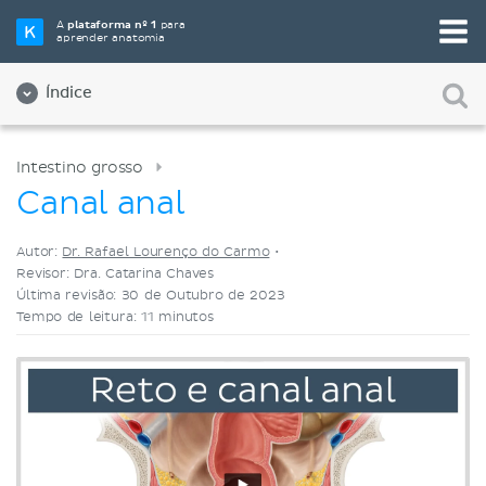
Selecione a sua ferramenta de estudo favorita
A
plataforma nº 1
para
aprender anatomia
Videoaulas
Testes
Ambos
Índice
Intestino grosso
Canal anal
Autor:
Dr. Rafael Lourenço do Carmo
•
Revisor: Dra. Catarina Chaves
Última revisão: 30 de Outubro de 2023
Tempo de leitura: 11 minutos