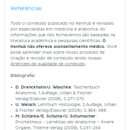
Referências
Todo o conteúdo publicado no Kenhub é revisado
por especialistas em medicina e anatomia. As
informações que nós fornecemos são baseadas na
literatura acadêmica e pesquisas científicas.
O
Kenhub não oferece aconselhamento médico.
Você
pode aprender mais sobre nosso processo de
criação e revisão de conteúdo lendo nossas
diretrizes de qualidade de conteúdo
.
Bibliografia:
D. Drenckhahn/J. Waschke
: Taschenbuch
Anatomie, 1.Auflage, Urban & Fischer
Verlag/Elsevier (2008), S.271-275
U. Welsch
: Lehrbuch Histologie, 2.Auflage, Urban
& Fischer Verlag/Elsevier (2006), S.384-386
M. Schünke/E. Schulte/U. Schumacher
:
Prometheus – LernAtlas der Anatomie – Innere
Organe, Thieme Verlag (2009), S.231-234