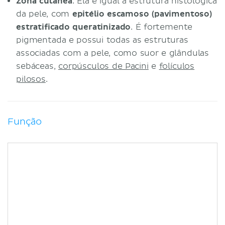
Zona cutânea
: Ela é igual à estrutura histológica
da pele, com
epitélio escamoso (pavimentoso)
estratificado queratinizado
. É fortemente
pigmentada e possui todas as estruturas
associadas com a pele, como suor e glândulas
sebáceas,
corpúsculos de Pacini
e
folículos
pilosos
.
Função