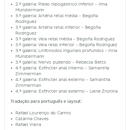
2.ª galeria: Plexo hipogástrico inferior - Irina
Münstermann
3.ª galeria: Artéria retal média - Begoña
Rodriguez
3.ª galeria: Artéria retal inferior - Begoña
Rodriguez
3.ª galeria: Veia retal média - Begoña Rodriguez
3.ª galeria: Veia retal inferior - Begoña Rodriguez
3.ª galeria: Linfonodos inguinais profundos - Irina
Münstermann
3.ª galeria: Nervo pudendo - Rebecca Betts
4.ª galeria: Esfíncter anal interno - Samantha
Zimmerman
4.ª galeria: Esfíncter anal externo - Samantha
Zimmerman
4.ª galeria: Esfíncter anal externo - Liene Znotina
Tradução para português e layout:
Rafael Lourenço do Carmo
Catarina Chaves
Rafael Vieira