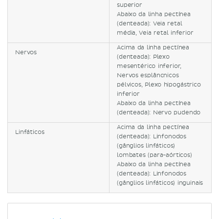
superior
Abaixo da linha pectínea
(denteada): Veia retal
média, Veia retal inferior
Acima da linha pectínea
Nervos
(denteada): Plexo
mesentérico inferior,
Nervos esplâncnicos
pélvicos, Plexo hipogástrico
inferior
Abaixo da linha pectínea
(denteada): Nervo pudendo
Acima da linha pectínea
Linfáticos
(denteada): Linfonodos
(gânglios linfáticos)
lombates (para-aórticos)
Abaixo da linha pectínea
(denteada): Linfonodos
(gânglios linfáticos) inguinais