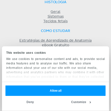
HISTOLOGIA
Geral
Sistemas
Tecidos fetais
COMO ESTUDAR
Estratégias de Aprendizado de Anatomia
eBook Gratuito
Apostilas de Exercícios
This website uses cookies
Benefícios do Kenhub
We use cookies to personalise content and ads, to provide social
Casos de êxito
media features and to analyse our traffic. We also share
Anatomia com IA
information about your use of our site with our social media,
advertising and analytics partners who may combine it with other
MAIS
information that you’ve provided to them or that they’ve collected
from your use of their services.
Preços
Licença das ilustrações
Allow all
Loja
Deny
Customize
SOBRE NÓS