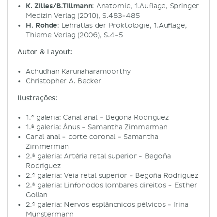
K. Zilles/B.Tillmann
: Anatomie, 1.Auflage, Springer
Medizin Verlag (2010), S.483-485
H. Rohde
: Lehratlas der Proktologie, 1.Auflage,
Thieme Verlag (2006), S.4-5
Autor & Layout:
Achudhan Karunaharamoorthy
Christopher A. Becker
Ilustrações:
1.ª galeria: Canal anal - Begoña Rodriguez
1.ª galeria: Ânus - Samantha Zimmerman
Canal anal - corte coronal - Samantha
Zimmerman
2.ª galeria: Artéria retal superior - Begoña
Rodriguez
2.ª galeria: Veia retal superior - Begoña Rodriguez
2.ª galeria: Linfonodos lombares direitos - Esther
Gollan
2.ª galeria: Nervos esplâncnicos pélvicos - Irina
Münstermann