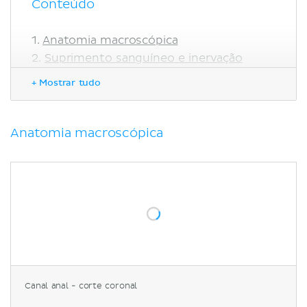
Conteúdo
Anatomia macroscópica
Suprimento sanguíneo e inervação
Acima da linha denteada
+ Mostrar tudo
Abaixo da linha denteada
Anatomia microscópica
Função
Anatomia macroscópica
Sumário
Referências
Canal anal - corte coronal