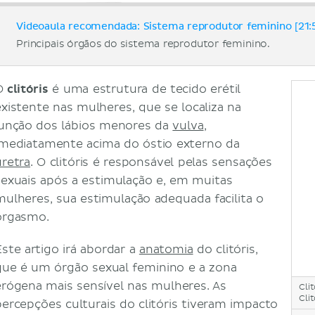
Videoaula recomendada: Sistema reprodutor feminino [21:
Principais órgãos do sistema reprodutor feminino.
O
clitóris
é uma estrutura de tecido erétil
existente nas mulheres, que se localiza na
junção dos lábios menores da
vulva
,
imediatamente acima do óstio externo da
uretra
. O clitóris é responsável pelas sensações
sexuais após a estimulação e, em muitas
mulheres, sua estimulação adequada facilita o
orgasmo.
Este artigo irá abordar a
anatomia
do clitóris,
que é um órgão sexual feminino e a zona
erógena mais sensível nas mulheres. As
Clit
Clit
percepções culturais do clitóris tiveram impacto