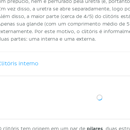
um prepúcio, nem é perfurado pela uretra (e, portanto,
Em vez disso, a uretra se abre separadamente, logo po
Além disso, a maior parte (cerca de 4/5) do clitóris est
Apenas sua glande (com um comprimento médio de 5 a
externamente. Por este motivo, o clitóris é informal
duas partes: uma interna e uma externa.
Clitóris interno
O clitóris tem origem em um par de
pilares
, duas estr