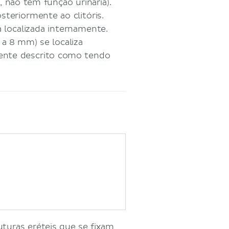
 não tem função urinária).
steriormente ao clitóris.
á localizada internamente.
 8 mm) se localiza
mente descrito como tendo
uturas eréteis que se fixam