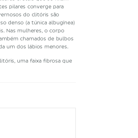
es pilares converge para
ernosos do clitóris são
so denso (a túnica albugínea)
s. Nas mulheres, o corpo
ambém chamados de bulbos
cada um dos lábios menores.
itóris, uma faixa fibrosa que