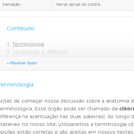
Inervação
Nervo dorsal do clitóris
Conteúdo
Terminologia
Localização e definição
Clitóris interno
+ Mostrar tudo
Clitóris externo
Vascularização e inervação
Função
Terminologia
Ponto G
Referências
Antes de começar nossa discussão sobre a anatomia d
terminológica. Este órgão pode ser chamado de
clitór
diferença na acentuação nas duas palavras). Ao longo 
materiais no nosso site, utilizaremos a terminologia cl
opções estão corretas e são aceitas em nossos testes