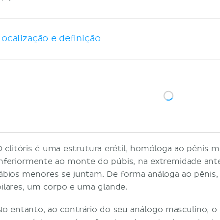
Localização e definição
O clitóris é uma estrutura erétil, homóloga ao
pênis
ma
inferiormente ao monte do púbis, na extremidade ante
lábios menores se juntam. De forma análoga ao pênis, 
pilares, um corpo e uma glande.
No entanto, ao contrário do seu análogo masculino, o c