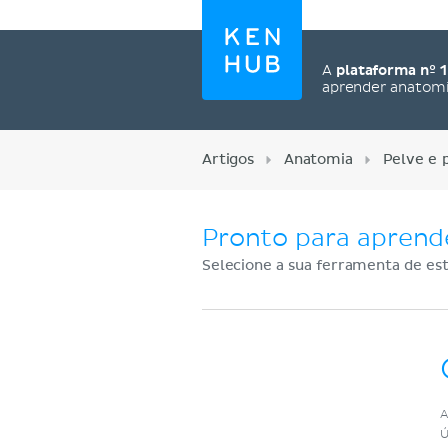
A
plataforma nº 1
aprender anatom
Artigos
Anatomia
Pelve e 
Pronto para aprend
Selecione a sua ferramenta de est
Cadastre-se agora
A
Ú