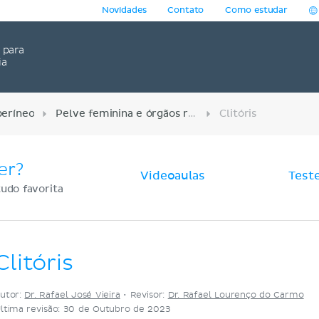
Novidades
Contato
Como estudar
para
ia
períneo
Pelve feminina e órgãos reprodutores
Clitóris
er?
Videoaulas
Test
udo favorita
Clitóris
utor:
Dr. Rafael José Vieira
•
Revisor:
Dr. Rafael Lourenço do Carmo
ltima revisão: 30 de Outubro de 2023