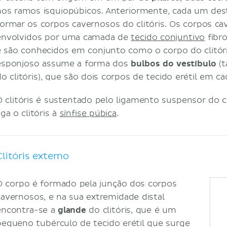
nos ramos isquiopúbicos. Anteriormente, cada um dest
formar os corpos cavernosos do clitóris. Os corpos cav
envolvidos por uma camada de
tecido conjuntivo
fibro
e são conhecidos em conjunto como o corpo do clitóri
esponjoso assume a forma dos
bulbos do vestíbulo
(t
do clitóris), que são dois corpos de tecido erétil em 
O clitóris é sustentado pelo ligamento suspensor do cl
iga o clitóris à
sínfise púbica
.
Clitóris externo
O corpo é formado pela junção dos corpos
cavernosos, e na sua extremidade distal
encontra-se a
glande
do clitóris, que é um
pequeno tubérculo de tecido erétil que surge