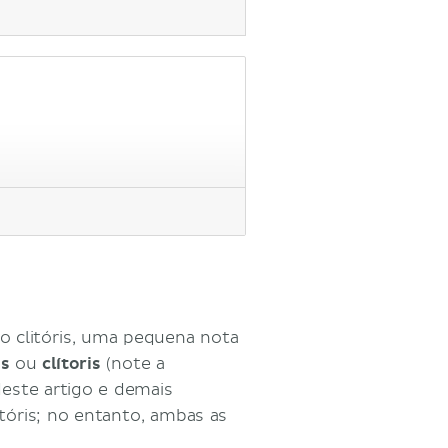
o clitóris, uma pequena nota
is
ou
clítoris
(note a
deste artigo e demais
itóris; no entanto, ambas as
.