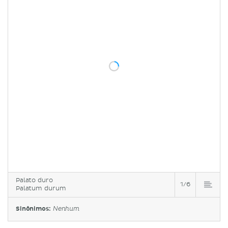
Palato duro
1/6
Palatum durum
Sinônimos:
Nenhum