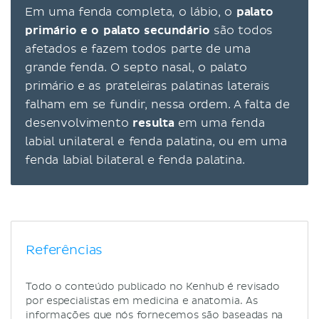
Em uma fenda completa, o lábio, o
palato
primário e o palato secundário
são todos
afetados e fazem todos parte de uma
grande fenda. O septo nasal, o palato
primário e as prateleiras palatinas laterais
falham em se fundir, nessa ordem. A falta de
desenvolvimento
resulta
em uma fenda
labial unilateral e fenda palatina, ou em uma
fenda labial bilateral e fenda palatina.
Referências
Todo o conteúdo publicado no Kenhub é revisado
por especialistas em medicina e anatomia. As
informações que nós fornecemos são baseadas na