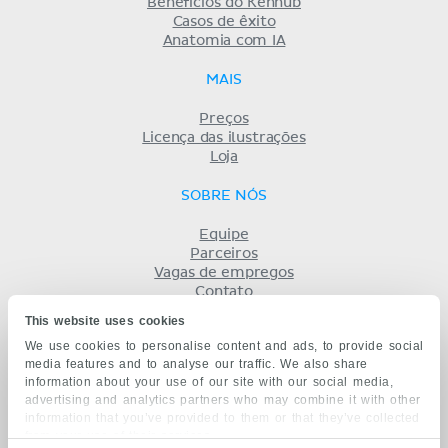
Benefícios do Kenhub
Casos de êxito
Anatomia com IA
MAIS
Preços
Licença das ilustrações
Loja
SOBRE NÓS
Equipe
Parceiros
Vagas de empregos
Contato
Registro
This website uses cookies
Termos
We use cookies to personalise content and ads, to provide social
Privacidade
media features and to analyse our traffic. We also share
KENHUB EM...
information about your use of our site with our social media,
advertising and analytics partners who may combine it with other
English
information that you’ve provided to them or that they’ve collected
Deutsch
from your use of their services.
Español