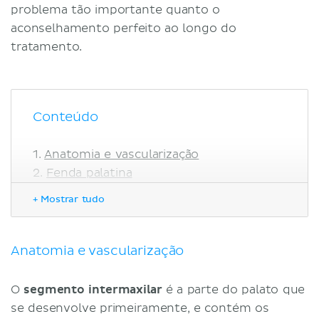
problema tão importante quanto o
aconselhamento perfeito ao longo do
tratamento.
Conteúdo
Anatomia e vascularização
Fenda palatina
Fenda primária
+ Mostrar tudo
Fenda secundária
Fenda completa
Referências
Anatomia e vascularização
O
segmento intermaxilar
é a parte do palato que
se desenvolve primeiramente, e contém os