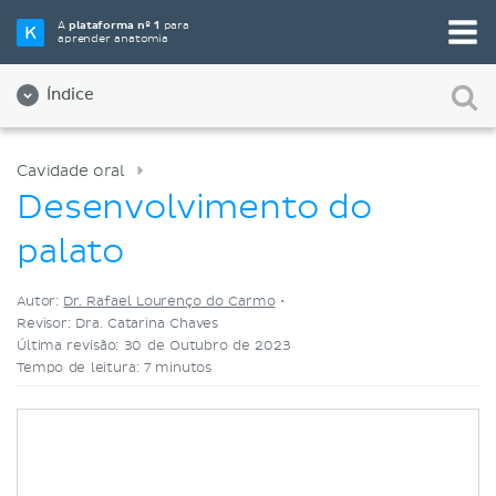
Selecione a sua ferramenta de estudo favorita
A
plataforma nº 1
para
aprender anatomia
Videoaulas
Testes
Ambos
Índice
Cavidade oral
Desenvolvimento do
palato
Autor:
Dr. Rafael Lourenço do Carmo
•
Revisor: Dra. Catarina Chaves
Última revisão: 30 de Outubro de 2023
Tempo de leitura: 7 minutos