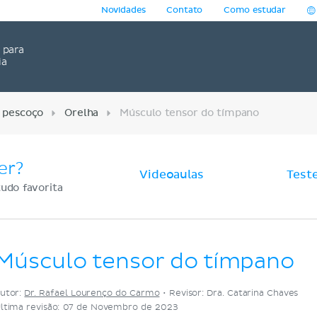
Novidades
Contato
Como estudar
para
ia
 pescoço
Orelha
Músculo tensor do tímpano
er?
Videoaulas
Test
udo favorita
Músculo tensor do tímpano
utor:
Dr. Rafael Lourenço do Carmo
•
Revisor: Dra. Catarina Chaves
ltima revisão: 07 de Novembro de 2023