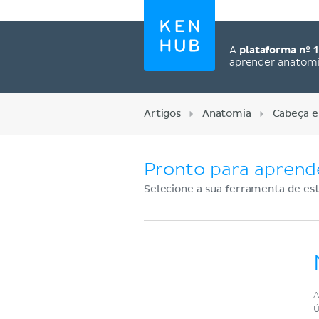
A
plataforma nº 1
aprender anatom
Artigos
Anatomia
Cabeça e
Pronto para aprend
Selecione a sua ferramenta de est
Cadastre-se agora
A
Ú