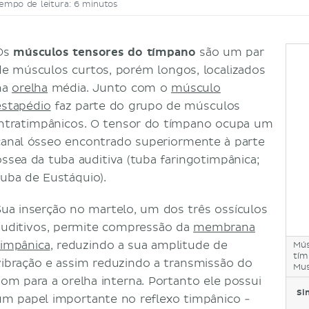
empo de leitura: 6 minutos
Os
músculos tensores do tímpano
são um par
de músculos curtos, porém longos, localizados
na
orelha
média. Junto com o
músculo
estapédio
faz parte do grupo de músculos
intratimpânicos. O tensor do tímpano ocupa um
canal ósseo encontrado superiormente à parte
óssea da tuba auditiva (tuba faringotimpânica;
tuba de Eustáquio).
Sua inserção no martelo, um dos três ossículos
auditivos, permite compressão da
membrana
timpânica
, reduzindo a sua amplitude de
Mús
tím
vibração e assim reduzindo a transmissão do
Mus
som para a orelha interna. Portanto ele possui
Si
um papel importante no reflexo timpânico -