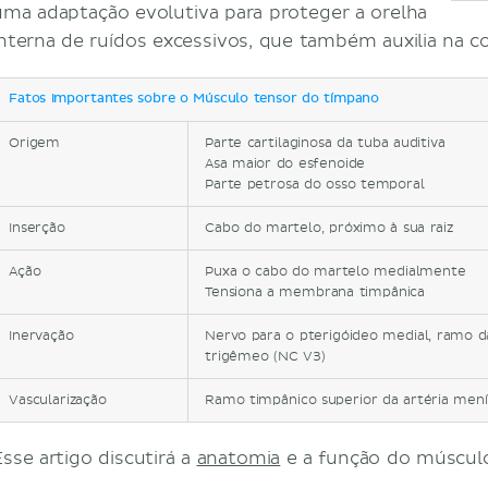
uma adaptação evolutiva para proteger a orelha
interna de ruídos excessivos, que também auxilia na c
Fatos importantes sobre o Músculo tensor do tímpano
Origem
Parte cartilaginosa da tuba auditiva
Asa maior do esfenoide
Parte petrosa do osso temporal
Inserção
Cabo do martelo, próximo à sua raiz
Ação
Puxa o cabo do martelo medialmente
Tensiona a membrana timpânica
Inervação
Nervo para o pterigóideo medial, ramo d
trigêmeo (NC V3)
Vascularização
Ramo timpânico superior da artéria men
Esse artigo discutirá a
anatomia
e a função do múscul