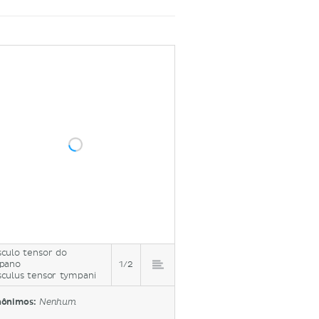
culo tensor do
pano
1/2
culus tensor tympani
nônimos:
Nenhum