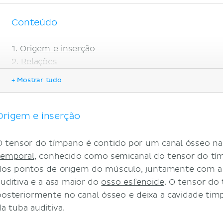
Conteúdo
Origem e inserção
Relações
Inervação
+ Mostrar tudo
Vascularização
Funções
Referências
Origem e inserção
O tensor do tímpano é contido por um canal ósseo na
temporal
, conhecido como semicanal do tensor do tí
dos pontos de origem do músculo, juntamente com a p
auditiva e a asa maior do
osso esfenoide
. O tensor do
posteriormente no canal ósseo e deixa a cavidade tim
da tuba auditiva.