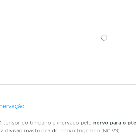
Inervação
O tensor do tímpano é inervado pelo
nervo para o pt
da divisão mastóidea do
nervo trigêmeo
(NC V3)