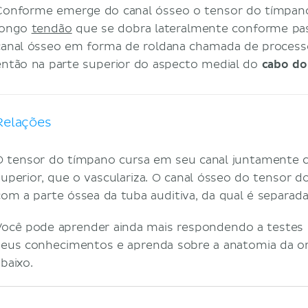
Conforme emerge do canal ósseo o tensor do tímpano 
longo
tendão
que se dobra lateralmente conforme pa
canal ósseo em forma de roldana chamada de processo 
então na parte superior do aspecto medial do
cabo do
Relações
O tensor do tímpano cursa em seu canal juntamente c
superior, que o vasculariza. O canal ósseo do tensor 
com a parte óssea da tuba auditiva, da qual é separad
Você pode aprender ainda mais respondendo a testes 
seus conhecimentos e aprenda sobre a anatomia da o
baixo.