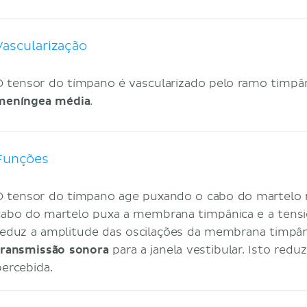
Vascularização
O tensor do tímpano é vascularizado pelo ramo timpâ
meníngea média
.
Funções
O tensor do tímpano age puxando o cabo do martelo 
cabo do martelo puxa a membrana timpânica e a tens
reduz a amplitude das oscilações da membrana timpân
transmissão sonora
para a janela vestibular. Isto red
percebida.