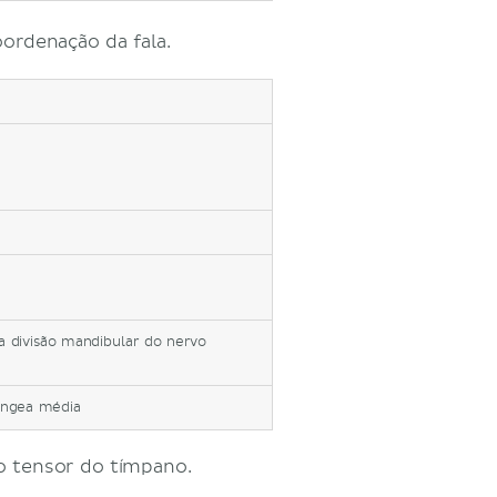
oordenação da fala.
a divisão mandibular do nervo
íngea média
o tensor do tímpano.