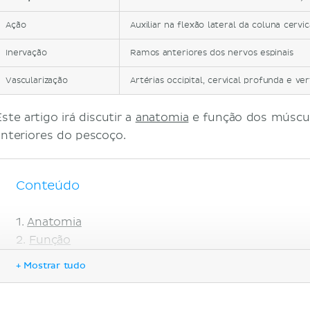
Ação
Auxiliar na flexão lateral da coluna cervica
Inervação
Ramos anteriores dos nervos espinais
Vascularização
Artérias occipital, cervical profunda e ve
ste artigo irá discutir a
anatomia
e função dos múscul
anteriores do pescoço.
Conteúdo
Anatomia
Função
Referências
+ Mostrar tudo