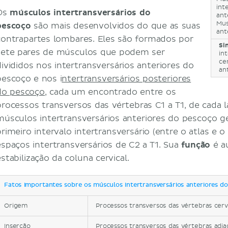
int
Os
músculos intertransversários do
ant
Mus
pescoço
são mais desenvolvidos do que as suas
ant
contrapartes lombares. Eles são formados por
Si
sete pares de músculos que podem ser
in
ce
divididos nos intertransversários anteriores do
an
pescoço e nos i
ntertransversários posteriores
do pescoço
, cada um encontrado entre os
processos transversos das vértebras C1 a T1, de cada 
músculos intertransversários anteriores do pescoço 
primeiro intervalo intertransversário (entre o atlas e 
espaços intertransversários de C2 a T1. Sua
função
é au
stabilização da coluna cervical.
Fatos importantes sobre os músculos intertransversários anteriores d
Origem
Processos transversos das vértebras cervi
Inserção
Processos transversos das vértebras adj