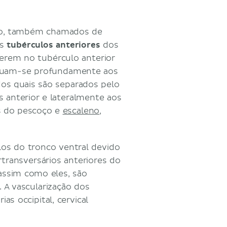
oço, também chamados de
os
tubérculos anteriores
dos
serem no tubérculo anterior
situam-se profundamente aos
os quais são separados pelo
s anterior e lateralmente aos
os do pescoço e
escaleno
,
os do tronco ventral devido
transversários anteriores do
 assim como eles, são
. A vascularização dos
as occipital, cervical