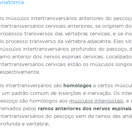
Anatomia
Os músculos intertransversários anteriores do pesc
intertransversários cervicais anteriores, se originam d
processos transversos das vértebras cervicais, e se in
do processo transverso da vértebra adjacente. Eles 
músculos intertransversários profundos do pescoço, d
ramo anterior dos nervos espinais cervicais. Localizado
intertransversários cervicais estão os músculos long
respectivamente.
Os intertransversários são
homólogos
a certos múscul
a um padrão comum de inserções e inervação. Os inter
pescoço são homólogos aos
músculos intercostais
, e
inervados pelos
ramos anteriores dos nervos espinais
intertransversários do pescoço vem de ramos das artéri
profunda e vertebral.