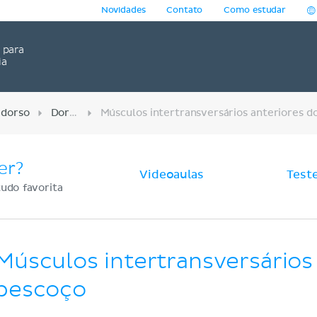
Novidades
Contato
Como estudar
para
ia
 dorso
Dorso
er?
Videoaulas
Test
udo favorita
Músculos intertransversários
pescoço