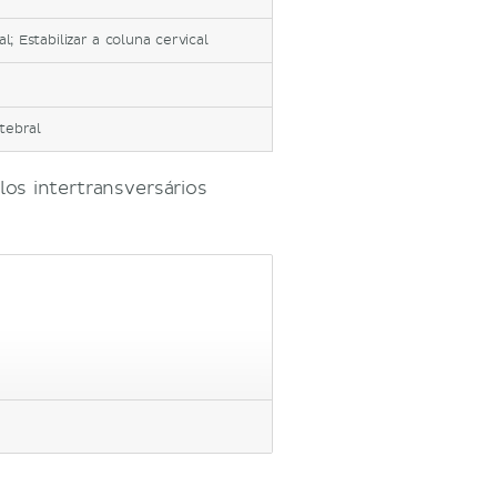
l; Estabilizar a coluna cervical
rtebral
os intertransversários