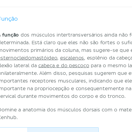
Função
A
função
dos músculos intertransversários ainda não
determinada. Está claro que eles não são fortes o sufi
movimentos primários da coluna, mas sugere-se que e
esternocleidomastóideo
,
escalenos
, esplênio da cabeç
flexão lateral da
cabeça e do pescoço
para o mesmo la
unilateralmente. Além disso, pesquisas sugerem que
importantes receptores musculares, indicando que e
importante na propriocepção e consequentemente na e
cervical durante movimentos do corpo e do tronco.
Domine a anatomia dos músculos dorsais com o mater
Kenhub.