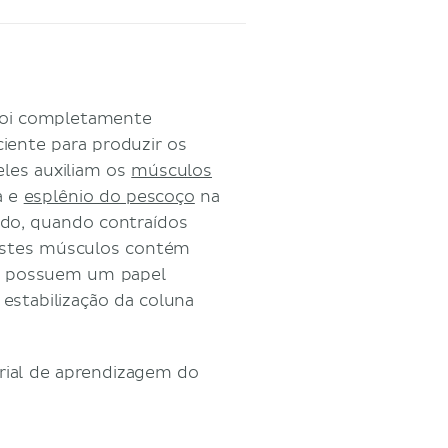
 foi completamente
ciente para produzir os
les auxiliam os
músculos
a e
esplênio do pescoço
na
do, quando contraídos
 estes músculos contém
le possuem um papel
stabilização da coluna
ial de aprendizagem do