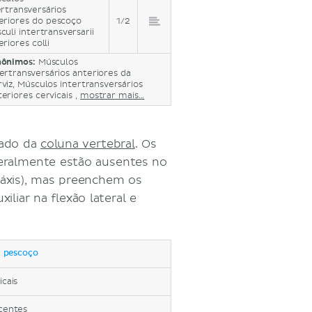
ertransversários
eriores do pescoço
1/2
culi intertransversarii
eriores colli
nônimos:
Músculos
tertransversários anteriores da
rviz, Músculos intertransversários
teriores cervicais ,
mostrar mais...
lado da
coluna vertebral
. Os
geralmente estão ausentes no
o áxis), mas preenchem os
xiliar na flexão lateral e
o pescoço
cais
acentes