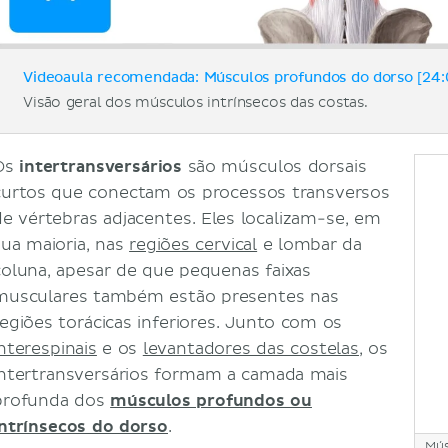
Videoaula recomendada: Músculos profundos do dorso [24:
Visão geral dos músculos intrínsecos das costas.
Os
intertransversários
são músculos dorsais
curtos que conectam os processos transversos
de vértebras adjacentes. Eles localizam-se, em
sua maioria, nas
regiões cervical
e lombar da
coluna, apesar de que pequenas faixas
musculares também estão presentes nas
regiões torácicas inferiores. Junto com os
interespinais
e os
levantadores das costelas
, os
intertransversários formam a camada mais
profunda dos
músculos profundos ou
intrínsecos do dorso
.
Mús