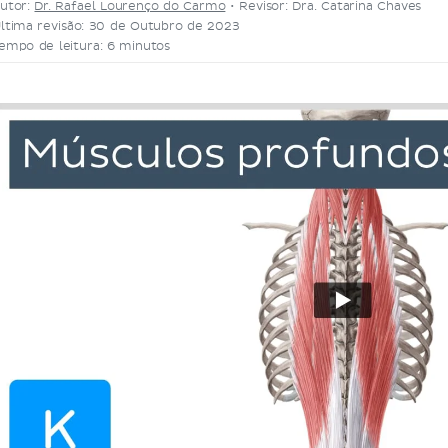
utor:
Dr. Rafael Lourenço do Carmo
•
Revisor: Dra. Catarina Chaves
ltima revisão: 30 de Outubro de 2023
empo de leitura: 6 minutos