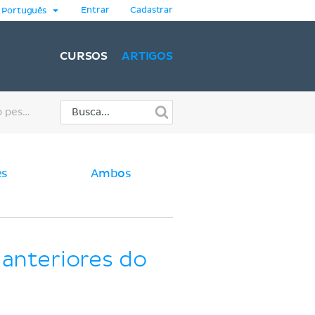
Entrar
Cadastrar
Português
CURSOS
ARTIGOS
Músculos intertransversários anteriores do pescoço
es
Ambos
 anteriores do