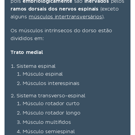
pois
embriologicamente
são
inervados
pelos
ramos dorsais dos nervos espinais
(exceto
alguns
músculos intertransversários
).
Os músculos intrínsecos do dorso estão
divididos em:
Trato medial
Sistema espinal
Músculo espinal
Músculos interespinais
Sistema transverso-espinal
Músculo rotador curto
Músculo rotador longo
Músculo multífidos
Músculo semiespinal