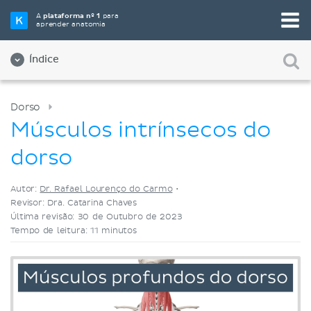
Selecione a sua ferramenta de estudo favorita
A
plataforma nº 1
para
aprender anatomia
Videoaulas
Testes
Ambos
Índice
Dorso
Músculos intrínsecos do
dorso
Autor:
Dr. Rafael Lourenço do Carmo
•
Revisor: Dra. Catarina Chaves
Última revisão: 30 de Outubro de 2023
Tempo de leitura: 11 minutos