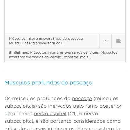
Músculos intertransversários do pescoço
1/3
Musculi intertransversarii colli
Sinônimos:
Músculos intertransversários cervicais, Músculos
intertransversários da cerviz ,
mostrar mais...
Músculos profundos do pescoço
Os músculos profundos do
pescoço
(músculos
suboccipitais) são inervados pelo ramo posterior
do primeiro
nervo espinal
(C1), o nervo
suboccipital, e são portanto considerados como
músculos dorsais intrínsecos. Eles consistem de