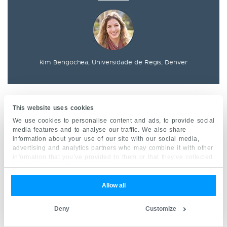
Kim Bengochea, Universidade de Regis, Denver
© Exceto expresso o contrário, todo o conteúdo,
This website uses cookies
incluindo ilustrações, são propriedade exclusiva
We use cookies to personalise content and ads, to provide social
da Kenhub GmbH, e são protegidas por leis
media features and to analyse our traffic. We also share
information about your use of our site with our social media,
alemãs e internacionais de direitos autorais.
advertising and analytics partners who may combine it with other
Todos os direitos reservados.
information that you’ve provided to them or that they’ve collected
from your use of their services.
Allow all
Cadastre-se agora
e obtenha sua cópia
Deny
Customize
do guia definitivo de estudos de
anatomia!