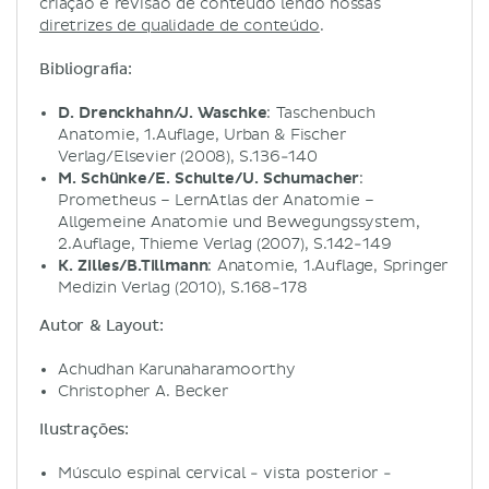
criação e revisão de conteúdo lendo nossas
diretrizes de qualidade de conteúdo
.
Bibliografia:
D. Drenckhahn/J. Waschke
: Taschenbuch
Anatomie, 1.Auflage, Urban & Fischer
Verlag/Elsevier (2008), S.136-140
M. Schünke/E. Schulte/U. Schumacher
:
Prometheus – LernAtlas der Anatomie –
Allgemeine Anatomie und Bewegungssystem,
2.Auflage, Thieme Verlag (2007), S.142-149
K. Zilles/B.Tillmann
: Anatomie, 1.Auflage, Springer
Medizin Verlag (2010), S.168-178
Autor & Layout:
Achudhan Karunaharamoorthy
Christopher A. Becker
Ilustrações:
Músculo espinal cervical - vista posterior -