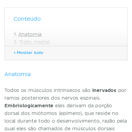
Conteúdo
Anatomia
Trato medial
Trato lateral
+ Mostrar tudo
Músculos profundos do pescoço
Função
Destaques
Anatomia
Referências
Todos os músculos intrínsecos são
inervados
por
ramos posteriores dos nervos espinais.
Embriologicamente
eles derivam da porção
dorsal dos miótomos (epímero), que reside no
local durante todo o desenvolvimento, razão pela
qual eles são chamados de músculos dorsais