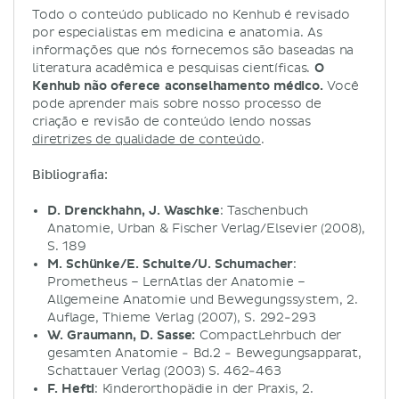
Todo o conteúdo publicado no Kenhub é revisado
por especialistas em medicina e anatomia. As
informações que nós fornecemos são baseadas na
literatura acadêmica e pesquisas científicas.
O
Kenhub não oferece aconselhamento médico.
Você
pode aprender mais sobre nosso processo de
criação e revisão de conteúdo lendo nossas
diretrizes de qualidade de conteúdo
.
Bibliografia:
D. Drenckhahn, J. Waschke
: Taschenbuch
Anatomie, Urban & Fischer Verlag/Elsevier (2008),
S. 189
M. Schünke/E. Schulte/U. Schumacher
:
Prometheus – LernAtlas der Anatomie –
Allgemeine Anatomie und Bewegungssystem, 2.
Auflage, Thieme Verlag (2007), S. 292-293
W. Graumann, D. Sasse:
CompactLehrbuch der
gesamten Anatomie - Bd.2 - Bewegungsapparat,
Schattauer Verlag (2003) S. 462-463
F. Hefti
: Kinderorthopädie in der Praxis, 2.