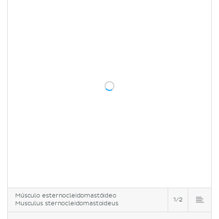
Músculo esternocleidomastóideo
1/2
Musculus sternocleidomastoideus