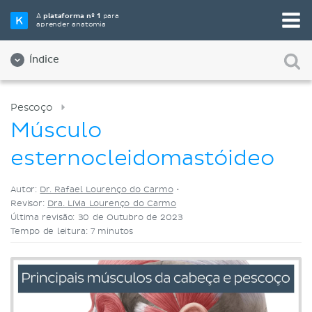
Selecione a sua ferramenta de estudo favorita
A
plataforma nº 1
para
aprender anatomia
Videoaulas
Testes
Ambos
Índice
Pescoço
Músculo
esternocleidomastóideo
Autor:
Dr. Rafael Lourenço do Carmo
•
Revisor:
Dra. Lívia Lourenço do Carmo
Última revisão: 30 de Outubro de 2023
Tempo de leitura: 7 minutos