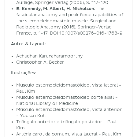
Auflage, Springer Verlag (2006), S. 117-120
E. Kennedy, M. Albert, H. Nicholson:
The
fascicular anatomy and peak force capabilities of
the sternocleidomastoid muscle. Surgical and
Radiologic Anatomy (2016), Springer-Verlag
France, p. 1-17. DOI 10.1007/s00276-016-1768-9
Autor & Layout:
Achudhan Karunaharamoorthy
Christopher A. Becker
Ilustrações:
Músculo esternocleidomastóideo, vista lateral -
Paul Kim
Músculo esternocleidomastóideo corte axial -
National Library of Medicine
Músculo esternocleidomastóideo, vista anterior
- Yousun Koh
Triângulo anterior e triângulo posterior - Paul
Kim
Artéria carótida comum, vista lateral - Paul Kim