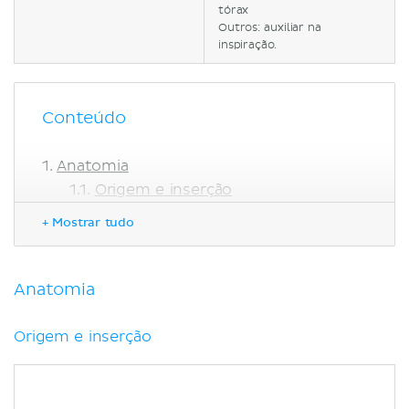
tórax
Outros: auxiliar na
inspiração.
Conteúdo
Anatomia
Origem e inserção
Inervação
+ Mostrar tudo
Função
Notas Clínicas
Torcicolo
Anatomia
Referências
Origem e inserção