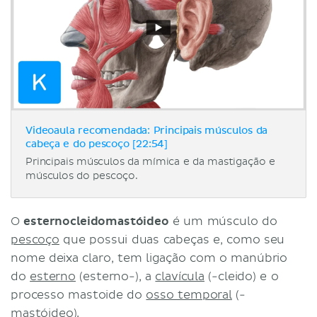
Videoaula recomendada: Principais músculos da
cabeça e do pescoço [22:54]
Principais músculos da mímica e da mastigação e
músculos do pescoço.
O
esternocleidomastóideo
é um músculo do
pescoço
que possui duas cabeças e, como seu
nome deixa claro, tem ligação com o manúbrio
do
esterno
(esterno-), a
clavícula
(-cleido) e o
processo mastoide do
osso temporal
(-
mastóideo).