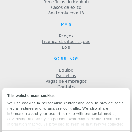
Benefícios do Kenhub
Casos de êxito
Anatomia com IA
MAIS
Preços
Licença das ilustrações
Loja
SOBRE NÓS
Equipe
Parceiros
Vagas de empregos
Contato
Registro
This website uses cookies
Termos
We use cookies to personalise content and ads, to provide social
Privacidade
media features and to analyse our traffic. We also share
KENHUB EM...
information about your use of our site with our social media,
advertising and analytics partners who may combine it with other
English
information that you’ve provided to them or that they’ve collected
Deutsch
from your use of their services.