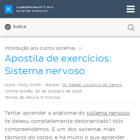
Selecione a sua ferramenta de estudo favorita
A
plataforma nº 1
para
aprender anatomia
Videoaulas
Testes
Ambos
Índice
Introdução aos outros sistemas
Apostila de exercícios:
Sistema nervoso
Autor: Molly Smith •
Revisor:
Dr. Rafael Lourenço do Carmo
Última revisão: 30 de Outubro de 2023
Tempo de leitura: 6 minutos
Tentar aprender a anatomia do
sistema nervoso
te deixou completamente desorientado? Nós
compreendemos. É um dos sistemas mais
técnicos do corpo, e há muito o que aprender.