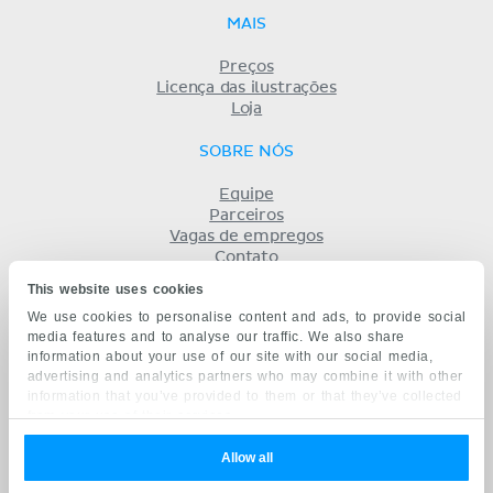
MAIS
Preços
Licença das ilustrações
Loja
SOBRE NÓS
Equipe
Parceiros
Vagas de empregos
Contato
Registro
This website uses cookies
Termos
We use cookies to personalise content and ads, to provide social
Privacidade
media features and to analyse our traffic. We also share
KENHUB EM...
information about your use of our site with our social media,
advertising and analytics partners who may combine it with other
English
information that you’ve provided to them or that they’ve collected
Deutsch
from your use of their services.
Español
Français
Allow all
русский
中文