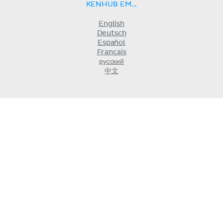
KENHUB EM...
English
Deutsch
Español
Français
русский
中文