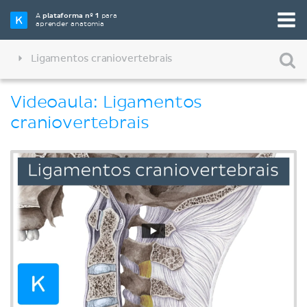
A
plataforma nº 1
para
aprender anatomia
Ligamentos craniovertebrais
Videoaula: Ligamentos
craniovertebrais