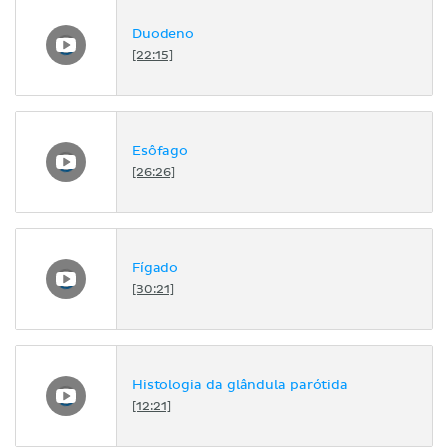
Duodeno
[22:15]
Esôfago
[26:26]
Fígado
[30:21]
Histologia da glândula parótida
[12:21]