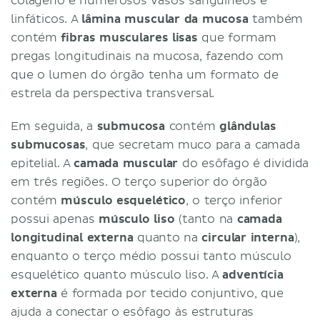
colágeno e numerosos vasos sanguíneos e
linfáticos. A
lâmina muscular da mucosa
também
contém
fibras musculares lisas
que formam
pregas longitudinais na mucosa, fazendo com
que o lumen do órgão tenha um formato de
estrela da perspectiva transversal.
Em seguida, a
submucosa
contém
glândulas
submucosas
, que secretam muco para a camada
epitelial. A
camada muscular
do esôfago é dividida
em três regiões. O terço superior do órgão
contém
músculo esquelético
, o terço inferior
possui apenas
músculo liso
(tanto na
camada
longitudinal externa
quanto na
circular interna
),
enquanto o terço médio possui tanto músculo
esquelético quanto músculo liso. A
adventícia
externa
é formada por tecido conjuntivo, que
ajuda a conectar o esôfago às estruturas