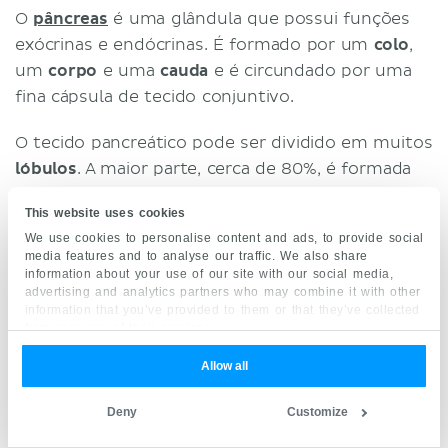
O
pâncreas
é uma glândula que possui funções
exócrinas e endócrinas. É formado por um
colo
,
um
corpo
e uma
cauda
e é circundado por uma
fina cápsula de tecido conjuntivo.
O tecido pancreático pode ser dividido em muitos
lóbulos
. A maior parte, cerca de 80%, é formada
por células acinares (
ácinos pancreáticos
), que
This website uses cookies
compõem o componente exócrino do órgão.
We use cookies to personalise content and ads, to provide social
Essas células produzem enzimas digestivas que
media features and to analyse our traffic. We also share
são secretadas nos
túbulos acinares
. Esses canais
information about your use of our site with our social media,
advertising and analytics partners who may combine it with other
drenam para
ductos intralobulares
e
information that you’ve provided to them or that they’ve collected
interlobulares
maiores, e por fim para o
ducto
from your use of their services.
pancreático
e o duodeno. As enzimas do suco
Allow all
pancreático secretadas no intestino delgado
agem na digestão de gorduras, proteínas e
Deny
Customize
carboidratos.