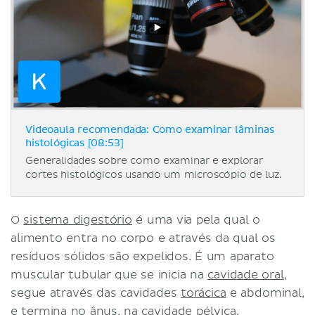
Videoaula recomendada: Como examinar lâminas
histológicas [08:53]
Generalidades sobre como examinar e explorar
cortes histológicos usando um microscópio de luz.
O
sistema digestório
é uma via pela qual o
alimento entra no corpo e através da qual os
resíduos sólidos são expelidos. É um aparato
muscular tubular que se inicia na
cavidade oral
,
segue através das cavidades
torácica
e abdominal,
e termina no ânus, na cavidade
pélvica
.