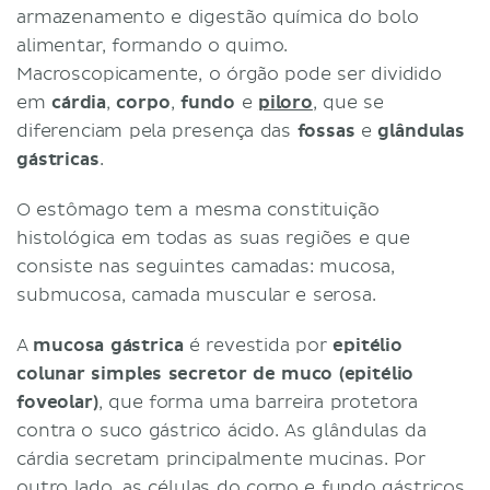
armazenamento e digestão química do bolo
alimentar, formando o quimo.
Macroscopicamente, o órgão pode ser dividido
em
cárdia
,
corpo
,
fundo
e
piloro
, que se
diferenciam pela presença das
fossas
e
glândulas
gástricas
.
O estômago tem a mesma constituição
histológica em todas as suas regiões e que
consiste nas seguintes camadas: mucosa,
submucosa, camada muscular e serosa.
A
mucosa gástrica
é revestida por
epitélio
colunar simples secretor de muco (epitélio
foveolar)
, que forma uma barreira protetora
contra o suco gástrico ácido. As glândulas da
cárdia secretam principalmente mucinas. Por
outro lado, as células do corpo e fundo gástricos