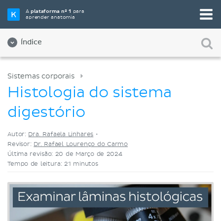
Selecione a sua ferramenta de estudo favorita
A
plataforma nº 1
para
aprender anatomia
Videoaulas
Testes
Ambos
Índice
Sistemas corporais
Histologia do sistema
digestório
Autor:
Dra. Rafaela Linhares
•
Revisor:
Dr. Rafael Lourenço do Carmo
Última revisão: 20 de Março de 2024
Tempo de leitura: 21 minutos