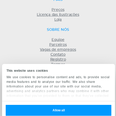
Preços
Licença das ilustrações
Loja
SOBRE NÓS
Equipe
Parceiros
Vagas de empregos
Contato
Registro
Termos
Privacidade
This website uses cookies
KENHUB EM...
We use cookies to personalise content and ads, to provide social
media features and to analyse our traffic. We also share
English
information about your use of our site with our social media,
Deutsch
advertising and analytics partners who may combine it with other
Español
information that you’ve provided to them or that they’ve collected
Français
from your use of their services.
русский
中文
Allow all