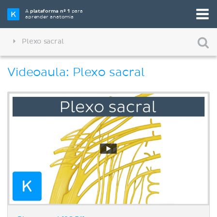
A
plataforma nº 1
para
aprender anatomia
Plexo sacral
Videoaula: Plexo sacral