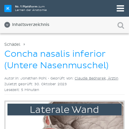
Wähle die beste Lernmethode für dich
Nr. 1 Plattform
zum
Lernen der Anatomie
Videos
Quizze
Beides
Inhaltsverzeichnis
Schädel
Concha nasalis inferior
(Untere Nasenmuschel)
Autor:in: Jonathan Pohl •
Geprüft von:
Claudia Bednarek, Ärztin
Zuletzt geprüft: 30. Oktober 2023
Lesezeit: 5 Minuten