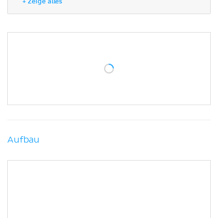
+ Zeige alles
Klinik
Literaturquellen
Aufbau