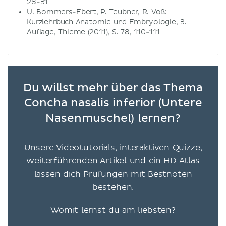
28-31
U. Bommers-Ebert, P. Teubner, R. Voß:
Kurzlehrbuch Anatomie und Embryologie, 3.
Auflage, Thieme (2011), S. 78, 110-111
Du willst mehr über das Thema
Concha nasalis inferior (Untere
Nasenmuschel) lernen?
Unsere Videotutorials, interaktiven Quizze,
weiterführenden Artikel und ein HD Atlas
lassen dich Prüfungen mit Bestnoten
bestehen.
Womit lernst du am liebsten?