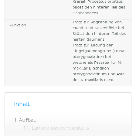
Kranial: Processus orbitalis
bildet den hinteren Teil des
Orbitabodens
Trägt zur Abgrenzung von
Funktion
Mund -und Nasenhöhle bei
Stützt den hinteren Teil des
harten Gaumens
Trägt zur Bildung der
Flügelgaumengrube (Fossa
pterygopalatina) bei,
welche als Passage für N.
maxillaris, Ganglion
pterygopalatinum und Äste
der A. maxillaris dient
Inhalt
Aufbau
Lamina perpendicularis
Lamina horizontalis