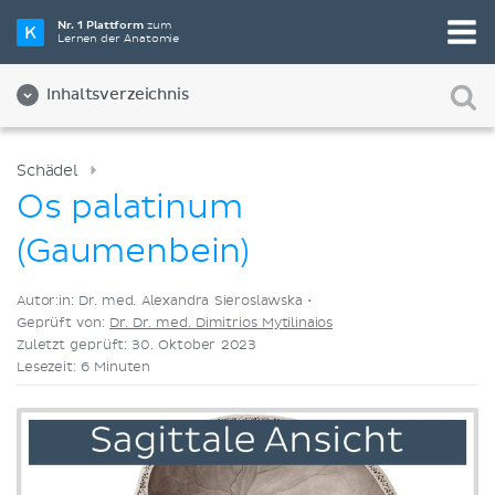
Wähle die beste Lernmethode für dich
Nr. 1 Plattform
zum
Lernen der Anatomie
Videos
Quizze
Beides
Inhaltsverzeichnis
Schädel
Os palatinum
(Gaumenbein)
Autor:in: Dr. med. Alexandra Sieroslawska •
Geprüft von:
Dr. Dr. med. Dimitrios Mytilinaios
Zuletzt geprüft: 30. Oktober 2023
Lesezeit: 6 Minuten