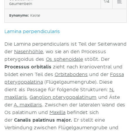
1/4
Gaumenbein
Synonyme:
Keine
Lamina perpendicularis
Die Lamina perpendicularis ist Teil der Seitenwand
der
Nasenhöhle
, wo sie an den Processus
pterygoidus des
Os sphenoidale
stößt. Der
Processus orbitalis
zieht nach kranioventral und
bildet einen Teil des
Orbitabodens
und der
Fossa
pterygopalatina
(Flügelgaumengrube). Diese
dient als Passage für folgende Strukturen:
N.
maxillaris
,
Ganglion pterygopalatinum
und Äste
der
A. maxillaris
. Zwischen der lateralen Wand des
Os palatinum und
Maxilla
befindet sich
der
Canalis palatinus major.
Er stellt eine
Verbindung zwischen Flügelgaumengrube und