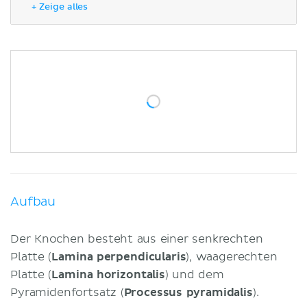
+ Zeige alles
Processus pyramidalis
Begrenzungen
Ossifikation
Klinik
Literaturquellen
Aufbau
Der Knochen besteht aus einer senkrechten
Platte (
Lamina perpendicularis
), waagerechten
Platte (
Lamina horizontalis
) und dem
Pyramidenfortsatz (
Processus pyramidalis
).