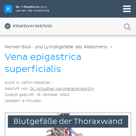
Wähle die beste Lernmethode für dich
Nr. 1 Plattform
zum
Lernen der Anatomie
Videos
Quizze
Beides
Inhaltsverzeichnis
Nerven Blut- und Lymphgefäße des Abdomens
Vena epigastrica
superficialis
Autor:in: Katrin Repkow •
Geprüft von:
Dr. Achudhan Karunaharamoorthy
Zuletzt geprüft: 18. Oktober 2023
Lesezeit: 4 Minuten