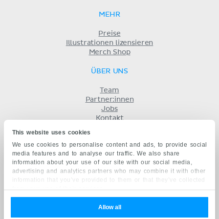
MEHR
Preise
Illustrationen lizensieren
Merch Shop
ÜBER UNS
Team
Partner:innen
Jobs
Kontakt
Impressum
This website uses cookies
Geschäftsbedingungen
We use cookies to personalise content and ads, to provide social
Datenschutz
media features and to analyse our traffic. We also share
KENHUB AUF...
information about your use of our site with our social media,
advertising and analytics partners who may combine it with other
English
information that you’ve provided to them or that they’ve collected
Español
from your use of their services.
Português
Français
Allow all
русский