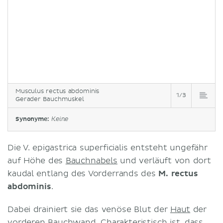
Musculus rectus abdominis
1/3
Gerader Bauchmuskel
Synonyme:
Keine
Die V. epigastrica superficialis entsteht ungefähr
auf Höhe des
Bauchnabels
und verläuft von dort
kaudal entlang des Vorderrands des
M. rectus
abdominis
.
Dabei drainiert sie das venöse Blut der
Haut
der
vorderen
Bauchwand
. Charakteristisch ist, dass